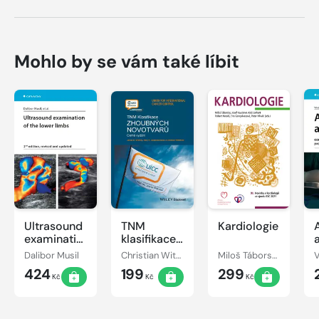
Mohlo by se vám také líbit
Ultrasound
TNM
Kardiologie
examination
klasifikace
of the
zhoubných
Dalibor Musil
Christian Wittekind, James D. Brierley, Mary K. Gospodarowicz
Miloš Táborský, Josef Kautzner, Aleš Linhart
lower limbs
novotvarů
424
199
299
Kč
Kč
Kč