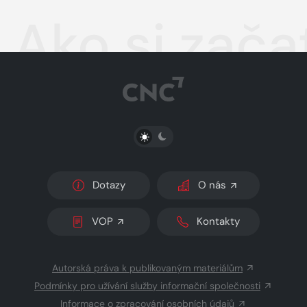
Ako si začať
PŘEPNOUT SVĚTLÝ/TMAVÝ REŽIM
Dotazy
O nás
VOP
Kontakty
Autorská práva k publikovaným materiálům
Podmínky pro užívání služby informační společnosti
Informace o zpracování osobních údajů