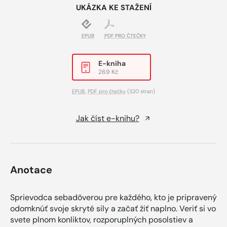
UKÁZKA KE STAŽENÍ
EPUB
PDF PRO ČTEČKY
E-kniha
269 Kč
EPUB
,
PDF pro čtečky
(320 stran)
Jak číst e-knihu?
Anotace
Sprievodca sebadôverou pre každého, kto je pripravený
odomknúť svoje skryté sily a začať žiť naplno. Veriť si vo
svete plnom konliktov, rozporuplných posolstiev a