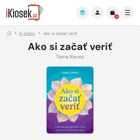
Přejít na hlavní obsah
0
E-knihy
Ako si začať veriť
Ako si začať veriť
Tama Kieves