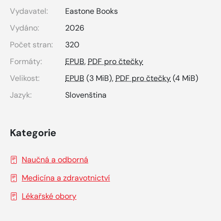
Vydavatel:
Eastone Books
Vydáno:
2026
Počet stran:
320
Formáty:
EPUB
,
PDF pro čtečky
Velikost:
EPUB
(3 MiB),
PDF pro čtečky
(4 MiB)
Jazyk:
Slovenština
Kategorie
Naučná a odborná
Medicína a zdravotnictví
Lékařské obory