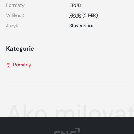
Formáty:
EPUB
Velikost:
EPUB
(2 MiB)
Jazyk:
Slovenština
Kategorie
Romány
Ako milovať