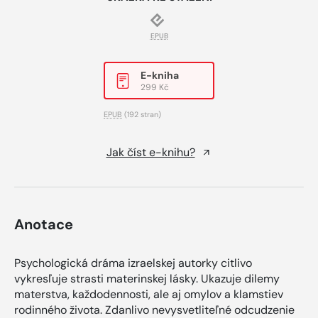
EPUB
E-kniha
299 Kč
EPUB
(192 stran)
Jak číst e-knihu?
Anotace
Psychologická dráma izraelskej autorky citlivo
vykresľuje strasti materinskej lásky. Ukazuje dilemy
materstva, každodennosti, ale aj omylov a klamstiev
rodinného života. Zdanlivo nevysvetliteľné odcudzenie