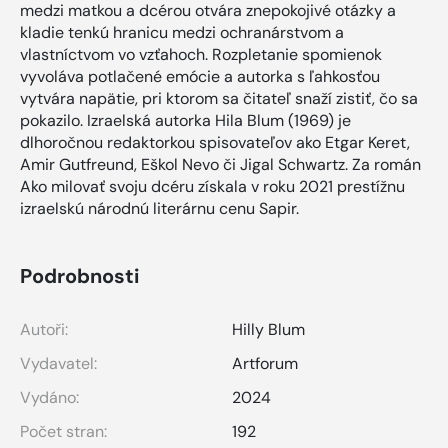
medzi matkou a dcérou otvára znepokojivé otázky a
kladie tenkú hranicu medzi ochranárstvom a
vlastníctvom vo vzťahoch. Rozpletanie spomienok
vyvoláva potlačené emócie a autorka s ľahkosťou
vytvára napätie, pri ktorom sa čitateľ snaží zistiť, čo sa
pokazilo. Izraelská autorka Hila Blum (1969) je
dlhoročnou redaktorkou spisovateľov ako Etgar Keret,
Amir Gutfreund, Eškol Nevo či Jigal Schwartz. Za román
Ako milovať svoju dcéru získala v roku 2021 prestížnu
izraelskú národnú literárnu cenu Sapir.
Podrobnosti
Autoři:
Hilly Blum
Vydavatel:
Artforum
Vydáno:
2024
Počet stran:
192