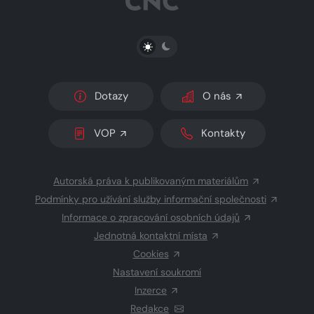
PŘEPNOUT SVĚTLÝ/TMAVÝ REŽIM
Dotazy
O nás
VOP
Kontakty
Autorská práva k publikovaným materiálům
Podmínky pro užívání služby informační společnosti
Informace o zpracování osobních údajů
Jednotná kontaktní místa
Cookies
Nastavení soukromí
Inzerce
Redakce