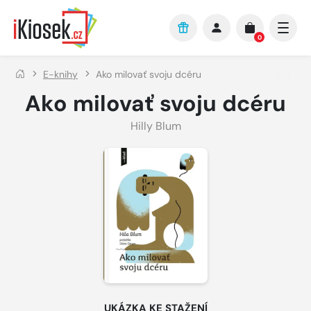
Přejít na hlavní obsah
0
E-knihy
Ako milovať svoju dcéru
Ako milovať svoju dcéru
Hilly Blum
UKÁZKA KE STAŽENÍ