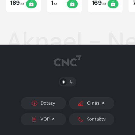
169
1
169
Kč
Kč
Kč
Aknael - Ne
PŘEPNOUT SVĚTLÝ/TMAVÝ REŽIM
Dotazy
O nás
VOP
Kontakty