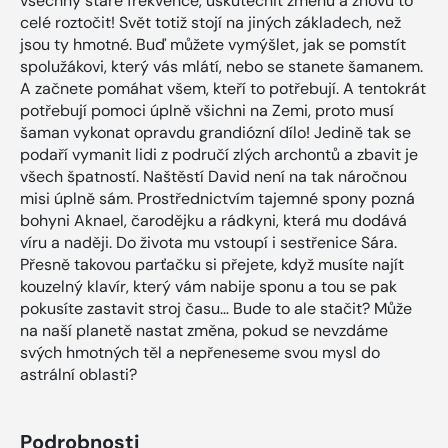
všechny staré frekvence, uskutečnit změnu a znovu to
celé roztočit! Svět totiž stojí na jiných základech, než
jsou ty hmotné. Buď můžete vymýšlet, jak se pomstít
spolužákovi, který vás mlátí, nebo se stanete šamanem.
A začnete pomáhat všem, kteří to potřebují. A tentokrát
potřebují pomoci úplně všichni na Zemi, proto musí
šaman vykonat opravdu grandiózní dílo! Jedině tak se
podaří vymanit lidi z područí zlých archontů a zbavit je
všech špatností. Naštěstí David není na tak náročnou
misi úplně sám. Prostřednictvím tajemné spony pozná
bohyni Aknael, čarodějku a rádkyni, která mu dodává
víru a naději. Do života mu vstoupí i sestřenice Sára.
Přesně takovou parťačku si přejete, když musíte najít
kouzelný klavír, který vám nabije sponu a tou se pak
pokusíte zastavit stroj času… Bude to ale stačit? Může
na naší planetě nastat změna, pokud se nevzdáme
svých hmotných těl a nepřeneseme svou mysl do
astrální oblasti?
Podrobnosti