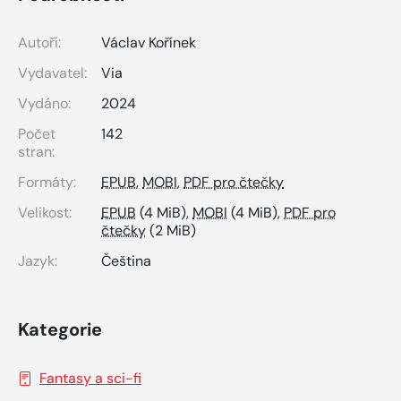
Autoři:
Václav Kořínek
Vydavatel:
Via
Vydáno:
2024
Počet
142
stran:
Formáty:
EPUB
,
MOBI
,
PDF pro čtečky
Velikost:
EPUB
(4 MiB),
MOBI
(4 MiB),
PDF pro
čtečky
(2 MiB)
Jazyk:
Čeština
Kategorie
Fantasy a sci-fi