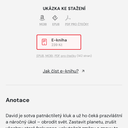
UKÁZKA KE STAŽENÍ
MOBI
EPUB
PDF PRO ČTEČKY
E-kniha
239 Kč
EPUB
,
MOBI
,
PDF pro čtečky
(142 stran)
Jak číst e-knihu?
Anotace
David je sotva patnáctiletý kluk a už ho čeká prazvláštní
a náročný úkol – obrodit svět. Zastavit planetu, zrušit