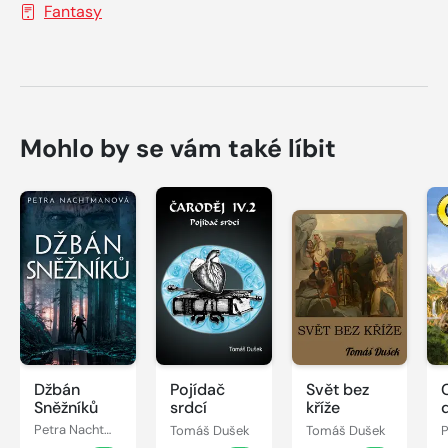
Fantasy
Mohlo by se vám také líbit
Džbán
Pojídač
Svět bez
Sněžníků
srdcí
kříže
Petra Nachtmanová
Tomáš Dušek
Tomáš Dušek