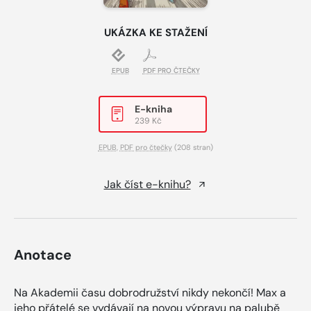
UKÁZKA KE STAŽENÍ
EPUB
PDF PRO ČTEČKY
E-kniha
239 Kč
EPUB
,
PDF pro čtečky
(208 stran)
Jak číst e-knihu?
Anotace
Na Akademii času dobrodružství nikdy nekončí! Max a
jeho přátelé se vydávají na novou výpravu na palubě