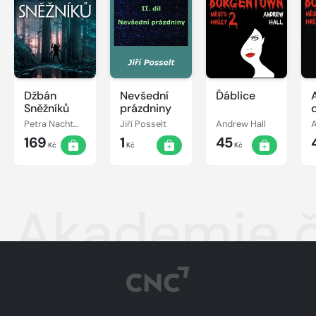
Džbán
Nevšední
Ďáblice
Sněžníků
prázdniny
Petra Nachtmanová
Jiří Posselt
Andrew Hall
A
169
1
45
Kč
Kč
Kč
Akademie ča