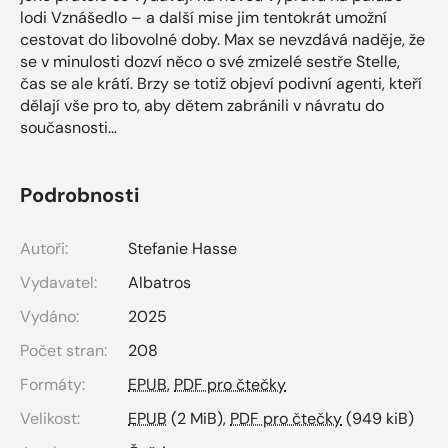
lodi Vznášedlo – a další mise jim tentokrát umožní
cestovat do libovolné doby. Max se nevzdává naděje, že
se v minulosti dozví něco o své zmizelé sestře Stelle,
čas se ale krátí. Brzy se totiž objeví podivní agenti, kteří
dělají vše pro to, aby dětem zabránili v návratu do
současnosti…
Podrobnosti
Autoři:
Stefanie Hasse
Vydavatel:
Albatros
Vydáno:
2025
Počet stran:
208
Formáty:
EPUB
,
PDF pro čtečky
Velikost:
EPUB
(2 MiB),
PDF pro čtečky
(949 kiB)