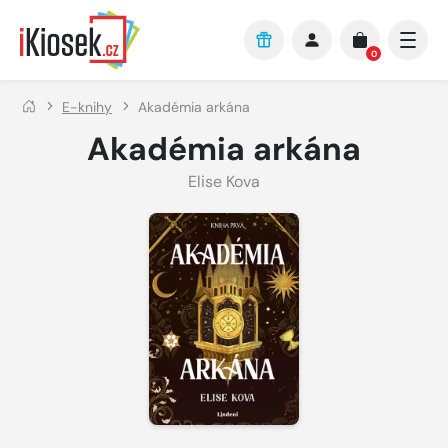
Přejít na hlavní obsah
0
E-knihy
Akadémia arkána
Akadémia arkána
Elise Kova