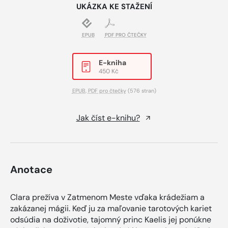
UKÁZKA KE STAŽENÍ
EPUB
PDF PRO ČTEČKY
E-kniha
450 Kč
EPUB
,
PDF pro čtečky
(576 stran)
Jak číst e-knihu?
Anotace
Clara prežíva v Zatmenom Meste vďaka krádežiam a
zakázanej mágii. Keď ju za maľovanie tarotových kariet
odsúdia na doživotie, tajomný princ Kaelis jej ponúkne