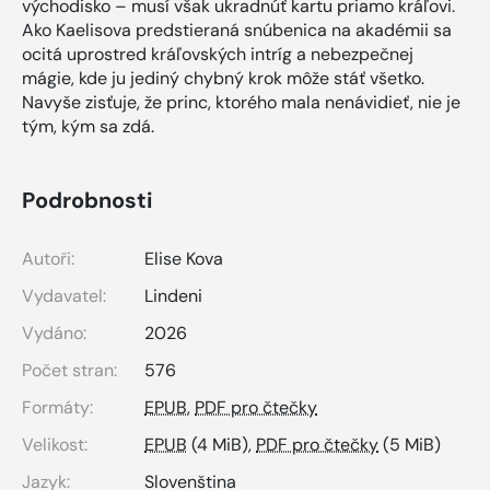
východisko – musí však ukradnúť kartu priamo kráľovi.
Ako Kaelisova predstieraná snúbenica na akadémii sa
ocitá uprostred kráľovských intríg a nebezpečnej
mágie, kde ju jediný chybný krok môže stáť všetko.
Navyše zisťuje, že princ, ktorého mala nenávidieť, nie je
tým, kým sa zdá.
Podrobnosti
Autoři:
Elise Kova
Vydavatel:
Lindeni
Vydáno:
2026
Počet stran:
576
Formáty:
EPUB
,
PDF pro čtečky
Velikost:
EPUB
(4 MiB),
PDF pro čtečky
(5 MiB)
Jazyk:
Slovenština