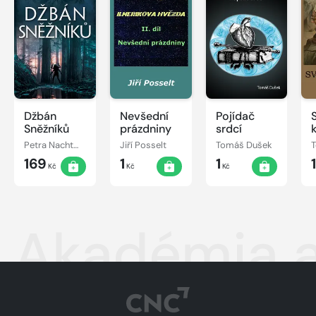
Džbán
Nevšední
Pojídač
Sněžníků
prázdniny
srdcí
Petra Nachtmanová
Jiří Posselt
Tomáš Dušek
169
1
1
Kč
Kč
Kč
Akadémia 