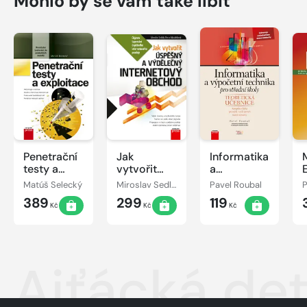
Mohlo by se vám také líbit
Penetrační
Jak
Informatika
testy a
vytvořit
a
exploitace
úspěšný a
výpočetní
Matúš Selecký
Miroslav Sedlák, Petra Mikulášková
Pavel Roubal
výdělečný
technika
389
299
119
internetový
pro střední
Kč
Kč
Kč
obchod
školy:
Teoretická
učebnice
Ajťácká de