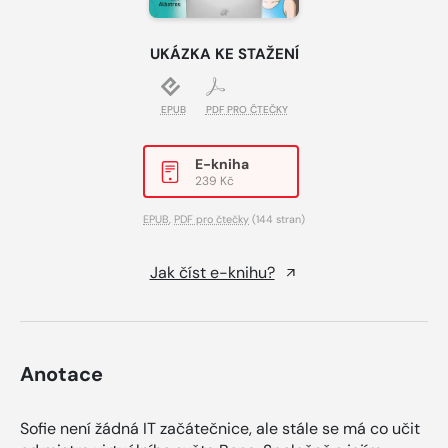
UKÁZKA KE STAŽENÍ
EPUB
PDF PRO ČTEČKY
E-kniha
239 Kč
EPUB
,
PDF pro čtečky
(144 stran)
Jak číst e-knihu?
Anotace
Sofie není žádná IT začátečnice, ale stále se má co učit