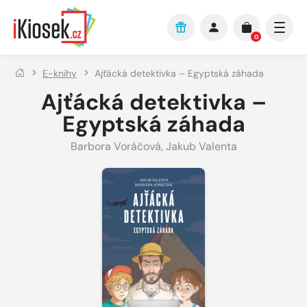
Přejít na hlavní obsah
0
E-knihy
Ajťácká detektivka – Egyptská záhada
Ajťácká detektivka –
Egyptská záhada
Barbora Voráčová
,
Jakub Valenta