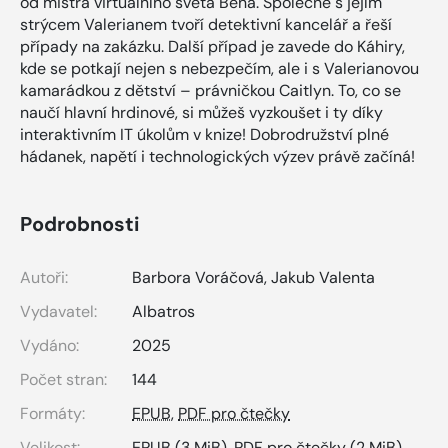
od mistra virtuálního světa Bena. Společně s jejím
strýcem Valerianem tvoří detektivní kancelář a řeší
případy na zakázku. Další případ je zavede do Káhiry,
kde se potkají nejen s nebezpečím, ale i s Valerianovou
kamarádkou z dětství – právničkou Caitlyn. To, co se
naučí hlavní hrdinové, si můžeš vyzkoušet i ty díky
interaktivním IT úkolům v knize! Dobrodružství plné
hádanek, napětí i technologických výzev právě začíná!
Podrobnosti
Autoři:
Barbora Voráčová
,
Jakub Valenta
Vydavatel:
Albatros
Vydáno:
2025
Počet stran:
144
Formáty:
EPUB
,
PDF pro čtečky
Velikost:
EPUB
(3 MiB),
PDF pro čtečky
(2 MiB)