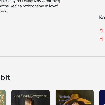
Malé ženy od Louisy May Alcottovej.
 možné, keď sa rozhodneme milovať
tomu.
Ka
íbit