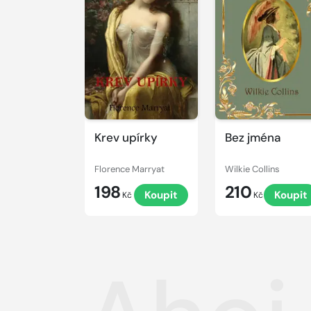
Krev upírky
Bez jména
Florence Marryat
Wilkie Collins
198
210
Koupit
Koupit
Kč
Kč