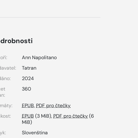
drobnosti
oři:
Ann Napolitano
avatel:
Tatran
dáno:
2024
čet
360
an:
máty:
EPUB
,
PDF pro čtečky
ikost:
EPUB
(3 MiB),
PDF pro čtečky
(6
MiB)
yk:
Slovenština