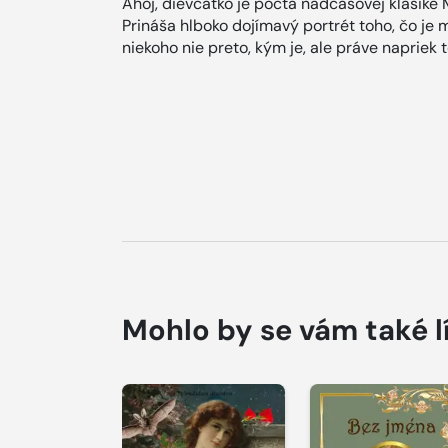
Ahoj, dievčatko je pocta nadčasovej klasike 
Prináša hlboko dojímavý portrét toho, čo je
niekoho nie preto, kým je, ale práve napriek 
Mohlo by se vám také l