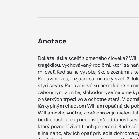
Anotace
Dokáže láska sceliť zlomeného človeka? Wi
tragédiou, vychovávaný rodičmi, ktorí sa naň
milovať. Keď sa na vysokej škole zoznámi s
Padavanovou, rozjasní sa mu celý svet. S Julio
štyri sestry Padavanové sú nerozlučné – rom
zaboreným v knihe, slobodomyseľná umelkyňa 
o všetkých trpezlivo a ochotne stará. V do
láskyplným chaosom William opäť nájde poko
Williamovho vnútra, ktoré ohrozujú nielen Jul
budúcnosti, ale aj neochvejnú oddanosť sesti
ktorý poznačí život troch generácií. Bude súd
silná na to, aby ich opäť priviedla dohromady