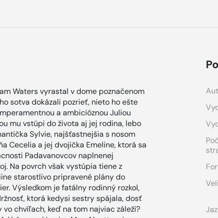
Po
Aut
lliam Waters vyrastal v dome poznačenom
ho sotva dokázali pozrieť, nieto ho ešte
Vyd
 temperamentnou a ambicióznou Juliou
u mu vstúpi do života aj jej rodina, lebo
Vy
antička Sylvie, najšťastnejšia s nosom
Po
Cecelia a jej dvojička Emeline, ktorá sa
str
mácnosti Padavanovcov naplnenej
j. Na povrch však vystúpia tiene z
For
iine starostlivo pripravené plány do
Vel
er. Výsledkom je fatálny rodinný rozkol,
ržnosť, ktorá kedysi sestry spájala, dosť
 vo chvíľach, keď na tom najviac záleží?
Jaz