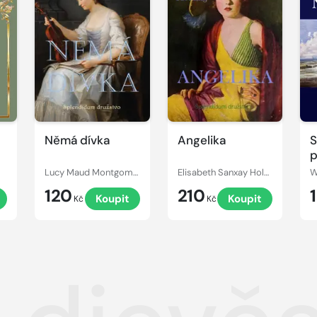
Němá dívka
Angelika
S
p
Lucy Maud Montgomery
Elisabeth Sanxay Holding
W
120
210
Koupit
Koupit
Kč
Kč