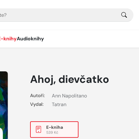
E-knihy
Audioknihy
Ahoj, dievčatko
Autoři:
Ann Napolitano
Vydal:
Tatran
E-kniha
539 Kč