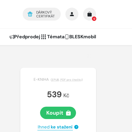
DÁRKOVÝ
CERTIFIKÁT
0
Předprodej
Témata
BLESKmobil
E-KNIHA
(
EPUB
,
PDF pro čtečky
)
539
Kč
Koupit
Ihned
ke stažení
?