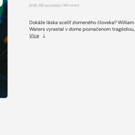
EPUB
,
PDF pro čtečky
(360 stran)
Dokáže láska sceliť zlomeného človeka? William
Waters vyrastal v dome poznačenom tragédiou,.
Více