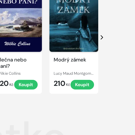
Další
lečna nebo
Modrý zámek
Armadale
aní?
ilkie Collins
Lucy Maud Montgomery
Wilkie Collins
120
210
249
Koupit
Koupit
Kč
Kč
Kč