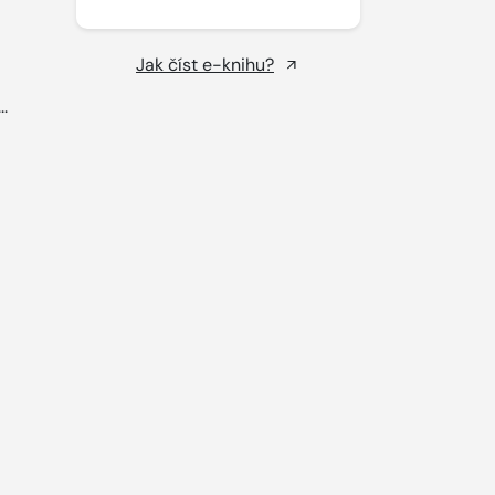
Jak číst e-knihu?
..