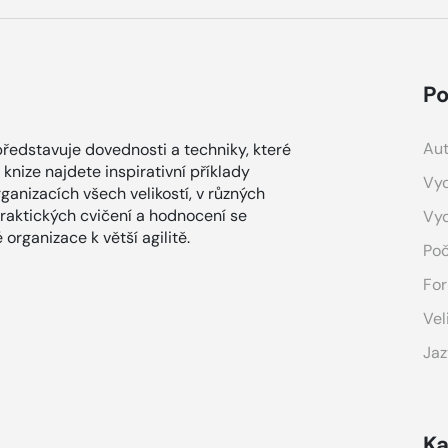
Po
Aut
edstavuje dovednosti a techniky, které
 knize najdete inspirativní příklady
Vyd
rganizacích všech velikostí, v různých
raktických cvičení a hodnocení se
Vy
 organizace k větší agilitě.
Poč
For
Vel
Jaz
Ka