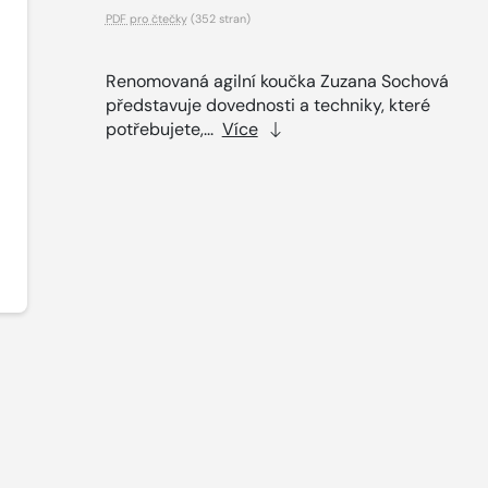
PDF pro čtečky
(352 stran)
Renomovaná agilní koučka Zuzana Sochová
představuje dovednosti a techniky, které
potřebujete,...
Více