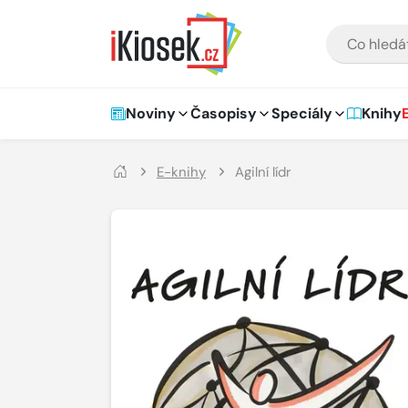
Přejít na hlavní obsah
VYHLEDÁVÁNÍ
Hlavní navigace
Noviny
Časopisy
Speciály
Knihy
E-knihy
Agilní lídr