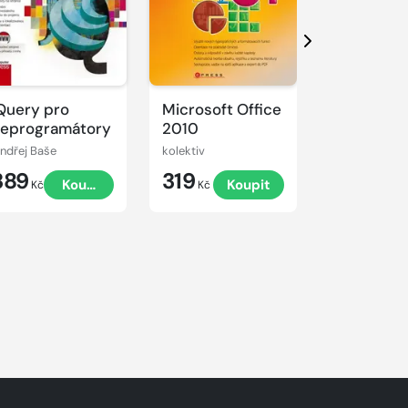
Další
Query pro
Microsoft Office
333 tipů a 
eprogramátory
2010
pro digitál
fotografii
ndřej Baše
kolektiv
Miroslav Myš
389
319
249
Koupit
Koupit
Kč
Kč
Kč