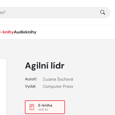
E-knihy
Audioknihy
Agilní lídr
Autoři:
Zuzana Šochová
Vydal:
Computer Press
E-kniha
549 Kč