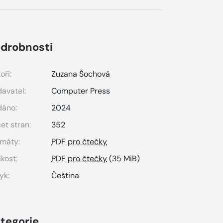
drobnosti
oři:
Zuzana Šochová
avatel:
Computer Press
dáno:
2024
et stran:
352
máty:
PDF pro čtečky
ikost:
PDF pro čtečky
(35 MiB)
yk:
Čeština
tegorie