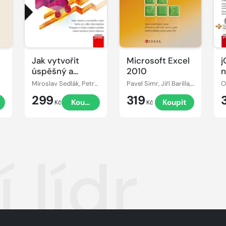
Jak vytvořit
Microsoft Excel
j
úspěšný a
2010
n
výdělečný
Miroslav Sedlák, Petra Mikulášková
Pavel Simr, Jiří Barilla, Květuše Sýkorová
O
internetový
299
319
Koupit
Koupit
obchod
Kč
Kč
í lídr