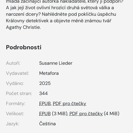
mladá začínající autorka nakladatele, který ji podpoří?
A jak její život ovlivní hrozící druhá světová válka a
narození dcery? Nahlédněte pod pokličku úspěchu
Královny detektivek a objevte méně známou tvář
Agathy Christie.
Podrobnosti
Autoři:
Susanne Lieder
Vydavatel:
Metafora
Vydáno:
2025
Počet stran:
344
Formáty:
EPUB
,
PDF pro čtečky
Velikost:
EPUB
(3 MiB),
PDF pro čtečky
(4 MiB)
Jazyk:
Čeština