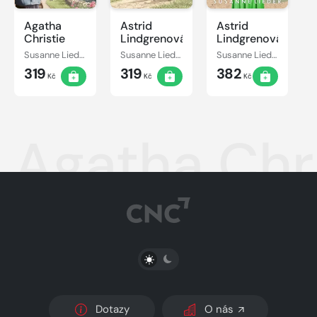
Agatha
Astrid
Astrid
Christie
Lindgrenová
Lindgrenová
Susanne Lieder
Susanne Lieder
Susanne Lieder
319
319
382
Kč
Kč
Kč
Agatha Chri
PŘEPNOUT SVĚTLÝ/TMAVÝ REŽIM
Dotazy
O nás