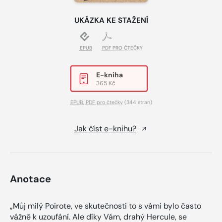
UKÁZKA KE STAŽENÍ
EPUB
PDF PRO ČTEČKY
E-kniha
365 Kč
EPUB
,
PDF pro čtečky
(344 stran)
Jak číst e-knihu?
Anotace
„Můj milý Poirote, ve skutečnosti to s vámi bylo často
vážně k uzoufání. Ale díky Vám, drahý Hercule, se