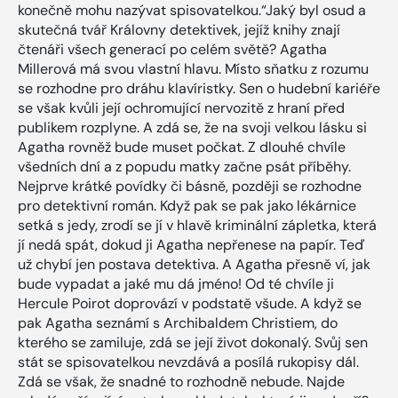
konečně mohu nazývat spisovatelkou.“Jaký byl osud a
skutečná tvář Královny detektivek, jejíž knihy znají
čtenáři všech generací po celém světě? Agatha
Millerová má svou vlastní hlavu. Místo sňatku z rozumu
se rozhodne pro dráhu klavíristky. Sen o hudební kariéře
se však kvůli její ochromující nervozitě z hraní před
publikem rozplyne. A zdá se, že na svoji velkou lásku si
Agatha rovněž bude muset počkat. Z dlouhé chvíle
všedních dní a z popudu matky začne psát příběhy.
Nejprve krátké povídky či básně, později se rozhodne
pro detektivní román. Když pak se pak jako lékárnice
setká s jedy, zrodí se jí v hlavě kriminální zápletka, která
jí nedá spát, dokud ji Agatha nepřenese na papír. Teď
už chybí jen postava detektiva. A Agatha přesně ví, jak
bude vypadat a jaké mu dá jméno! Od té chvíle ji
Hercule Poirot doprovází v podstatě všude. A když se
pak Agatha seznámí s Archibaldem Christiem, do
kterého se zamiluje, zdá se její život dokonalý. Svůj sen
stát se spisovatelkou nevzdává a posílá rukopisy dál.
Zdá se však, že snadné to rozhodně nebude. Najde