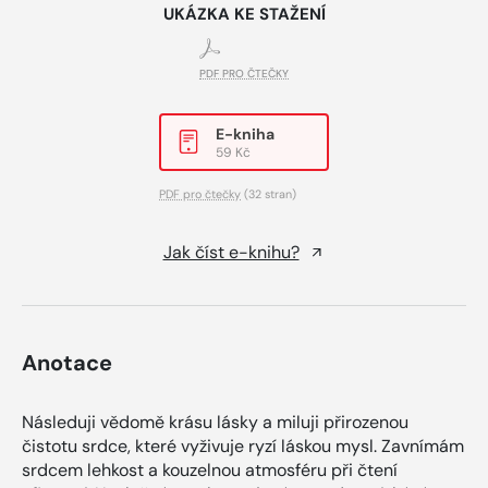
UKÁZKA KE STAŽENÍ
PDF PRO ČTEČKY
E-kniha
59 Kč
PDF pro čtečky
(32 stran)
Jak číst e-knihu?
Anotace
Následuji vědomě krásu lásky a miluji přirozenou
čistotu srdce, které vyživuje ryzí láskou mysl. Zavnímám
srdcem lehkost a kouzelnou atmosféru při čtení