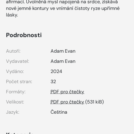
afirmací. Uvolněná mysl napojená na srdce, získává
nové jemné kontury ve vnímání čistoty ryze upřímné
lásky.
Podrobnosti
Autoři:
Adam Evan
Vydavatel:
Adam Evan
Vydáno:
2024
Počet stran:
32
Formáty:
PDF pro čtečky
Velikost:
PDF pro čtečky
(531 kiB)
Jazyk:
Čeština