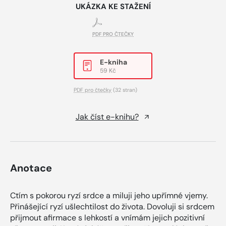
UKÁZKA KE STAŽENÍ
PDF PRO ČTEČKY
E-kniha
59 Kč
PDF pro čtečky
(32 stran)
Jak číst e-knihu?
Anotace
Ctím s pokorou ryzí srdce a miluji jeho upřímné vjemy.
Přinášející ryzí ušlechtilost do života. Dovoluji si srdcem
přijmout afirmace s lehkostí a vnímám jejich pozitivní