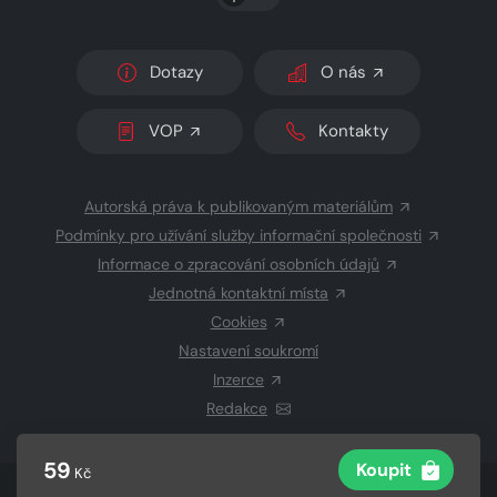
Dotazy
O nás
VOP
Kontakty
Autorská práva k publikovaným materiálům
Podmínky pro užívání služby informační společnosti
Informace o zpracování osobních údajů
Jednotná kontaktní místa
Cookies
Nastavení soukromí
Inzerce
Redakce
59
Koupit
Kč
© 2026 Copyright
CZECH NEWS CENTER a.s.
a dodavatelé