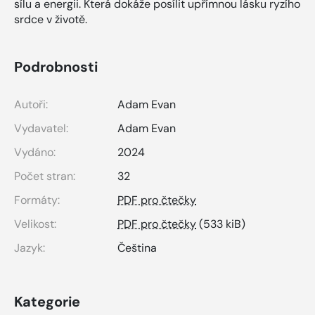
sílu a energii. Která dokáže posílit upřímnou lásku ryzího
srdce v životě.
Podrobnosti
Autoři:
Adam Evan
Vydavatel:
Adam Evan
Vydáno:
2024
Počet stran:
32
Formáty:
PDF pro čtečky
Velikost:
PDF pro čtečky
(533 kiB)
Jazyk:
Čeština
Kategorie