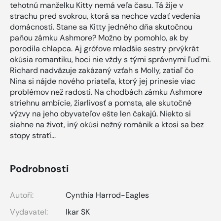
tehotnú manželku Kitty nemá veľa času. Tá žije v
strachu pred svokrou, ktorá sa nechce vzdať vedenia
domácnosti. Stane sa Kitty jedného dňa skutočnou
paňou zámku Ashmore? Možno by pomohlo, ak by
porodila chlapca. Aj grófove mladšie sestry prvýkrát
okúsia romantiku, hoci nie vždy s tými správnymi ľuďmi.
Richard nadväzuje zakázaný vzťah s Molly, zatiaľ čo
Nina si nájde nového priateľa, ktorý jej prinesie viac
problémov než radosti. Na chodbách zámku Ashmore
striehnu ambície, žiarlivosť a pomsta, ale skutočné
výzvy na jeho obyvateľov ešte len čakajú. Niekto si
siahne na život, iný okúsi nežný románik a ktosi sa bez
stopy stratí...
Podrobnosti
Autoři:
Cynthia Harrod-Eagles
Vydavatel:
Ikar SK