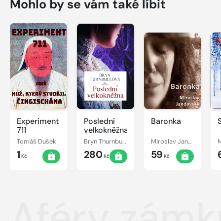
Mohlo by se vám také líbit
Experiment
Poslední
Baronka
711
velkokněžna
Tomáš Dušek
Bryn Thurnbullová
Miroslav Jandovský
1
280
59
Kč
Kč
Kč
Aféry zám