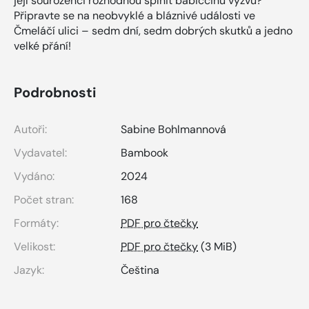
její sourozenci rozhodnou splnit babiččinu výzvu?
Připravte se na neobvyklé a bláznivé události ve
Čmeláčí ulici – sedm dní, sedm dobrých skutků a jedno
velké přání!
Podrobnosti
Autoři:
Sabine Bohlmannová
Vydavatel:
Bambook
Vydáno:
2024
Počet stran:
168
Formáty:
PDF pro čtečky
Velikost:
PDF pro čtečky
(3 MiB)
Jazyk:
Čeština