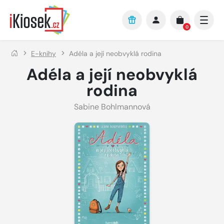
Přejít na hlavní obsah
0
E-knihy
Adéla a její neobvyklá rodina
Adéla a její neobvyklá
rodina
Sabine Bohlmannová