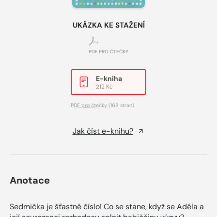
UKÁZKA KE STAŽENÍ
PDF PRO ČTEČKY
E-kniha
212 Kč
PDF pro čtečky
(168 stran)
Jak číst e-knihu?
Anotace
Sedmička je šťastné číslo! Co se stane, když se Adéla a