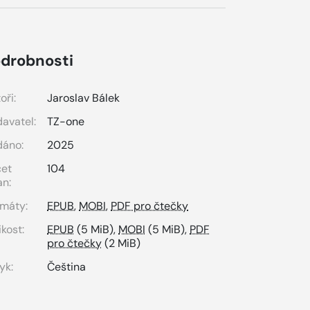
drobnosti
oři:
Jaroslav Bálek
avatel:
TZ-one
dáno:
2025
čet
104
an:
máty:
EPUB
,
MOBI
,
PDF pro čtečky
ikost:
EPUB
(5 MiB),
MOBI
(5 MiB),
PDF
pro čtečky
(2 MiB)
yk:
Čeština