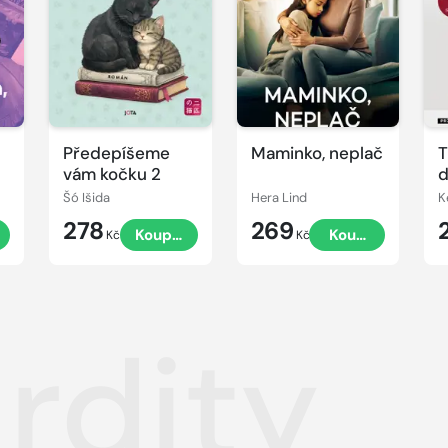
Předepíšeme
Maminko, neplač
T
vám kočku 2
d
Šó Išida
Hera Lind
K
278
269
Koupit
Koupit
Kč
Kč
rdity