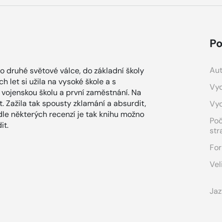
Po
Aut
o druhé světové válce, do základní školy
h let si užila na vysoké škole a s
Vyd
vojenskou školu a první zaměstnání. Na
 Zažila tak spousty zklamání a absurdit,
Vy
le některých recenzí je tak knihu možno
Po
it.
str
For
Vel
Jaz