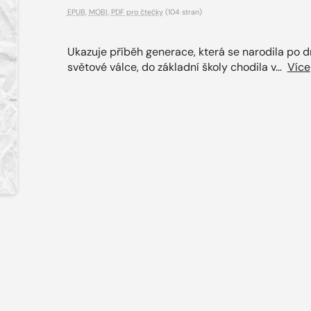
EPUB
,
MOBI
,
PDF pro čtečky
(104 stran)
Ukazuje příběh generace, která se narodila po 
světové válce, do základní školy chodila v...
Více