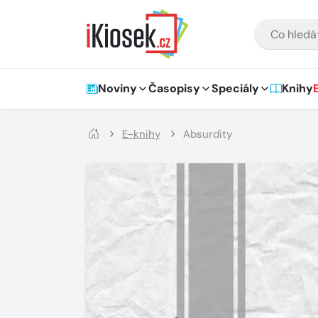
Přejít na hlavní obsah
VYHLEDÁVÁNÍ
Hlavní navigace
Noviny
Časopisy
Speciály
Knihy
E-knihy
Absurdity