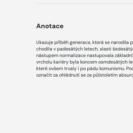
Anotace
Ukazuje příběh generace, která se narodila p
chodila v padesátých letech, slasti šedesátýc
nástupem normalizace nastupovala základní 
vrcholu kariéry byla koncem osmdesátých let.
které ovšem trvaly i po pádu komunismu. Pod
označit za ohlédnutí se za půlstoletím absurd