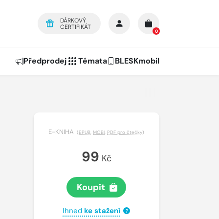
DÁRKOVÝ
CERTIFIKÁT
0
Předprodej
Témata
BLESKmobil
E-KNIHA
(
EPUB
,
MOBI
,
PDF pro čtečky
)
99
Kč
Koupit
Ihned
ke stažení
?