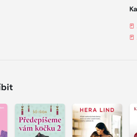
Ka
íbit