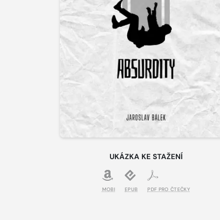
UKÁZKA KE STAŽENÍ
MOBI
EPUB
PDF PRO ČTEČKY