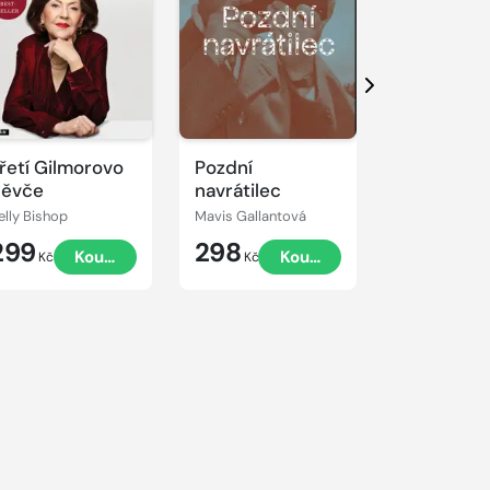
Další
řetí Gilmorovo
Pozdní
Dana
ěvče
navrátilec
elly Bishop
Mavis Gallantová
Jaroslav Bále
299
298
99
Koupit
Koupit
K
Kč
Kč
Kč