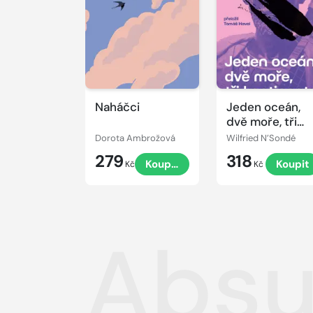
Naháčci
Jeden oceán,
dvě moře, tři
kontinenty
Dorota Ambrožová
Wilfried N’Sondé
279
318
Koupit
Koupit
Kč
Kč
Absu