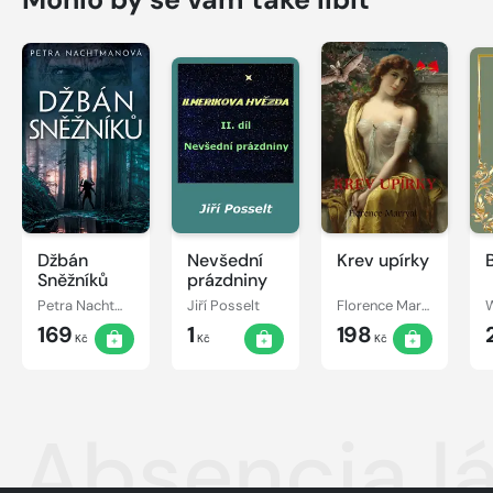
Džbán
Nevšední
Krev upírky
Sněžníků
prázdniny
Petra Nachtmanová
Jiří Posselt
Florence Marryat
W
169
1
198
Kč
Kč
Kč
Absencia l