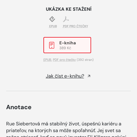
UKÁZKA KE STAŽENÍ
EPUB
PDF PRO ČTEČKY
E-kniha
389 Kč
EPUB
,
PDF pro čtečky
(392 stran)
Jak číst e-knihu?
Anotace
Rue Siebertová má stabilný život, úspešnú kariéru a
priateľov, na ktorých sa môže spoľahnúť. Jej svet sa