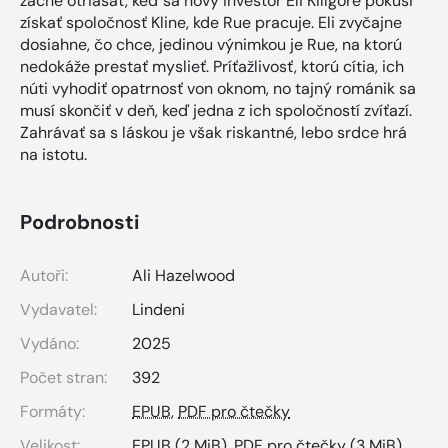
začne otriasať, keď sa nový investor Eli Killgore pokúsi
získať spoločnosť Kline, kde Rue pracuje. Eli zvyčajne
dosiahne, čo chce, jedinou výnimkou je Rue, na ktorú
nedokáže prestať myslieť. Príťažlivosť, ktorú cítia, ich
núti vyhodiť opatrnosť von oknom, no tajný románik sa
musí skončiť v deň, keď jedna z ich spoločností zvíťazí.
Zahrávať sa s láskou je však riskantné, lebo srdce hrá
na istotu.
Podrobnosti
Autoři:
Ali Hazelwood
Vydavatel:
Lindeni
Vydáno:
2025
Počet stran:
392
Formáty:
EPUB
,
PDF pro čtečky
Velikost:
EPUB
(2 MiB),
PDF pro čtečky
(3 MiB)