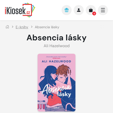
Přejít na hlavní obsah
0
E-knihy
Absencia lásky
Absencia lásky
Ali Hazelwood