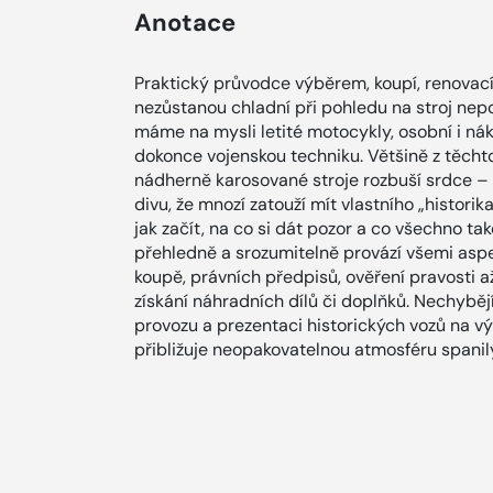
Anotace
Praktický průvodce výběrem, koupí, renovací
nezůstanou chladní při pohledu na stroj nep
máme na mysli letité motocykly, osobní i nák
dokonce vojenskou techniku. Většině z těcht
nádherně karosované stroje rozbuší srdce – o 
divu, že mnozí zatouží mít vlastního „histori
jak začít, na co si dát pozor a co všechno ta
přehledně a srozumitelně provází všemi aspe
koupě, právních předpisů, ověření pravosti 
získání náhradních dílů či doplňků. Nechyběj
provozu a prezentaci historických vozů na vý
přibližuje neopakovatelnou atmosféru spanil