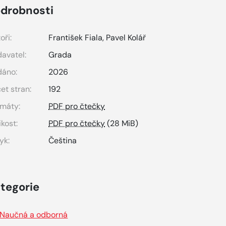
drobnosti
oři:
František Fiala
,
Pavel Kolář
avatel:
Grada
dáno:
2026
et stran:
192
máty:
PDF pro čtečky
ikost:
PDF pro čtečky
(28 MiB)
yk:
Čeština
tegorie
Naučná a odborná