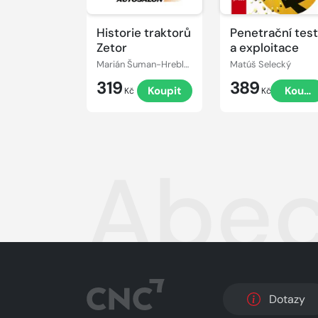
Historie traktorů
Penetrační tes
Zetor
a exploitace
Marián Šuman-Hreblay
Matúš Selecký
319
389
Koupit
Koupi
Kč
Kč
Abec
Dotazy