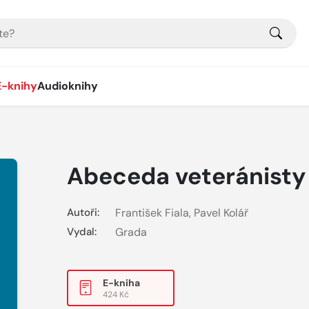
E-knihy
Audioknihy
Abeceda veteránisty
Autoři:
František Fiala
,
Pavel Kolář
Vydal:
Grada
E-kniha
424 Kč