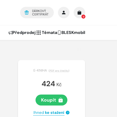
DÁRKOVÝ
CERTIFIKÁT
0
Předprodej
Témata
BLESKmobil
E-KNIHA
(
PDF pro čtečky
)
424
Kč
Koupit
Ihned
ke stažení
?