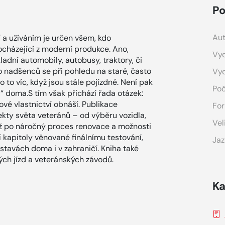
Po
Aut
 a užíváním je určen všem, kdo
ocházející z moderní produkce. Ano,
Vyd
ladní automobily, autobusy, traktory, či
o nadšenců se při pohledu na staré, často
Vy
to víc, když jsou stále pojízdné. Není pak
Poč
ka“ doma.S tím však přichází řada otázek:
kové vlastnictví obnáší. Publikace
For
kty světa veteránů – od výběru vozidla,
Vel
až po náročný proces renovace a možnosti
í kapitoly věnované finálnímu testování,
Jaz
stavách doma i v zahraničí. Kniha také
ých jízd a veteránských závodů.
Ka