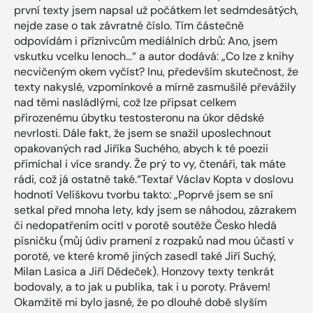
první texty jsem napsal už počátkem let sedmdesátých,
nejde zase o tak závratné číslo. Tím částečně
odpovídám i příznivcům mediálních drbů: Ano, jsem
vskutku vcelku lenoch...“ a autor dodává: „Co lze z knihy
necvičeným okem vyčíst? Inu, především skutečnost, že
texty nakyslé, vzpomínkové a mírně zasmušilé převážily
nad těmi nasládlými, což lze připsat celkem
přirozenému úbytku testosteronu na úkor dědské
nevrlosti. Dále fakt, že jsem se snažil uposlechnout
opakovaných rad Jiříka Suchého, abych k té poezii
přimíchal i více srandy. Že prý to vy, čtenáři, tak máte
rádi, což já ostatně také.“Textař Václav Kopta v doslovu
hodnotí Velíškovu tvorbu takto: „Poprvé jsem se sní
setkal před mnoha lety, kdy jsem se náhodou, zázrakem
či nedopatřením ocitl v porotě soutěže Česko hledá
písničku (můj údiv pramení z rozpaků nad mou účastí v
porotě, ve které kromě jiných zasedl také Jiří Suchý,
Milan Lasica a Jiří Dědeček). Honzovy texty tenkrát
bodovaly, a to jak u publika, tak i u poroty. Právem!
Okamžitě mi bylo jasné, že po dlouhé době slyším