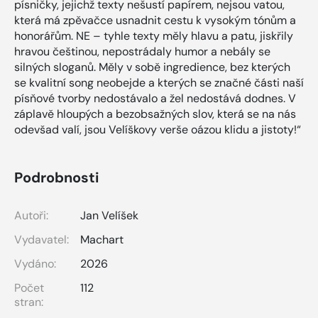
písničky, jejichž texty nešustí papírem, nejsou vatou,
která má zpěvačce usnadnit cestu k vysokým tónům a
honorářům. NE – tyhle texty měly hlavu a patu, jiskřily
hravou češtinou, nepostrádaly humor a nebály se
silných sloganů. Měly v sobě ingredience, bez kterých
se kvalitní song neobejde a kterých se značné části naší
písňové tvorby nedostávalo a žel nedostává dodnes. V
záplavě hloupých a bezobsažných slov, která se na nás
odevšad valí, jsou Velíškovy verše oázou klidu a jistoty!“
Podrobnosti
Autoři:
Jan Velíšek
Vydavatel:
Machart
Vydáno:
2026
Počet
112
stran: