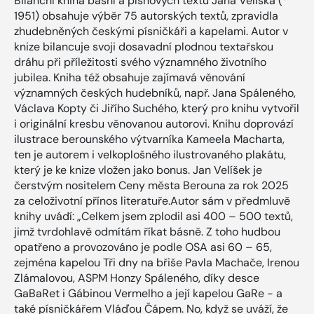
Bilanční kniha básní a písňových textů Jana Velíška (*
1951) obsahuje výběr 75 autorských textů, zpravidla
zhudebněných českými písničkáři a kapelami. Autor v
knize bilancuje svoji dosavadní plodnou textařskou
dráhu při příležitosti svého významného životního
jubilea. Kniha též obsahuje zajímavá věnování
významných českých hudebníků, např. Jana Spáleného,
Václava Kopty či Jiřího Suchého, který pro knihu vytvořil
i originální kresbu věnovanou autorovi. Knihu doprovází
ilustrace berounského výtvarníka Kameela Macharta,
ten je autorem i velkoplošného ilustrovaného plakátu,
který je ke knize vložen jako bonus. Jan Velíšek je
čerstvým nositelem Ceny města Berouna za rok 2025
za celoživotní přínos literatuře.Autor sám v předmluvě
knihy uvádí: „Celkem jsem zplodil asi 400 – 500 textů,
jimž tvrdohlavě odmítám říkat básně. Z toho hudbou
opatřeno a provozováno je podle OSA asi 60 – 65,
zejména kapelou Tři dny na břiše Pavla Machače, Irenou
Zlámalovou, ASPM Honzy Spáleného, díky desce
GaBaRet i Gábinou Vermelho a její kapelou GaRe - a
také písničkářem Vláďou Čápem. No, když se uváží, že