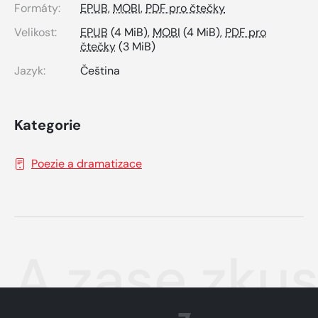
Formáty:
EPUB
,
MOBI
,
PDF pro čtečky
Velikost:
EPUB
(4 MiB),
MOBI
(4 MiB),
PDF pro
čtečky
(3 MiB)
Jazyk:
Čeština
Kategorie
Poezie a dramatizace
A zase zkus