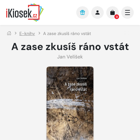
Přejít na hlavní obsah
0
E-knihy
A zase zkusíš ráno vstát
A zase zkusíš ráno vstát
Jan Velíšek