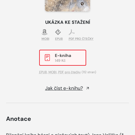
UKÁZKA KE STAŽENÍ
MOBI
EPUB
PDF PRO ČTEČKY
E-kniha
149 Kč
EPUB
,
MOBI
,
PDF pro čtečky
(112 stran)
Jak číst e-knihu?
Anotace