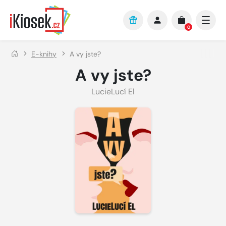
Přejít na hlavní obsah
0
E-knihy
A vy jste?
A vy jste?
LucieLucí El