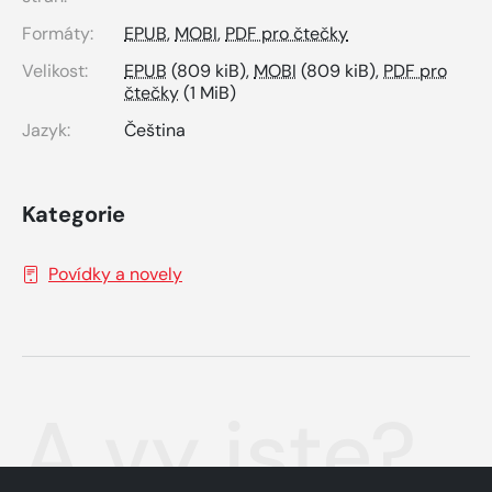
Formáty:
EPUB
,
MOBI
,
PDF pro čtečky
Velikost:
EPUB
(809 kiB),
MOBI
(809 kiB),
PDF pro
čtečky
(1 MiB)
Jazyk:
Čeština
Kategorie
Povídky a novely
A vy jste?