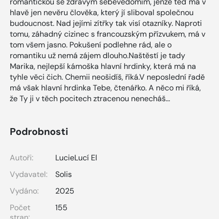
romantičkou se zdravým sebevědomím, jenže teď má v
hlavě jen nevěru člověka, který jí sliboval společnou
budoucnost. Nad jejími zítřky tak visí otazníky. Naproti
tomu, záhadný cizinec s francouzským přízvukem, má v
tom všem jasno. Pokušení podlehne rád, ale o
romantiku už nemá zájem dlouho.Naštěstí je tady
Marika, nejlepší kámoška hlavní hrdinky, která má na
tyhle věci čich. Chemii neošidíš, říká.V neposlední řadě
má však hlavní hrdinka Tebe, čtenářko. A něco mi říká,
že Ty ji v těch pocitech ztracenou nenecháš…
Podrobnosti
Autoři:
LucieLucí El
Vydavatel:
Solis
Vydáno:
2025
Počet
155
stran: