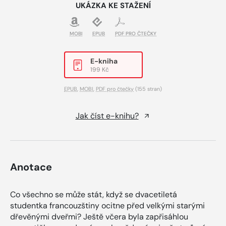
UKÁZKA KE STAŽENÍ
MOBI
EPUB
PDF PRO ČTEČKY
E-kniha
199 Kč
EPUB
,
MOBI
,
PDF pro čtečky
(155 stran)
Jak číst e-knihu?
Anotace
Co všechno se může stát, když se dvacetiletá
studentka francouzštiny ocitne před velkými starými
dřevěnými dveřmi? Ještě včera byla zapřisáhlou