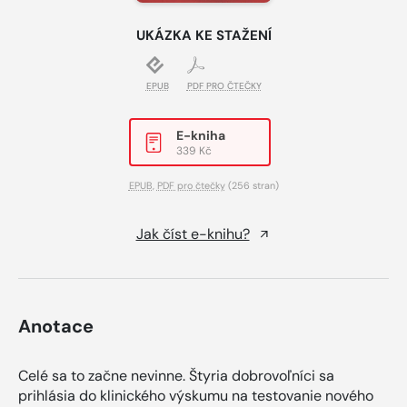
UKÁZKA KE STAŽENÍ
EPUB
PDF PRO ČTEČKY
E-kniha
339 Kč
EPUB
,
PDF pro čtečky
(256 stran)
Jak číst e-knihu?
Anotace
Celé sa to začne nevinne. Štyria dobrovoľníci sa
prihlásia do klinického výskumu na testovanie nového