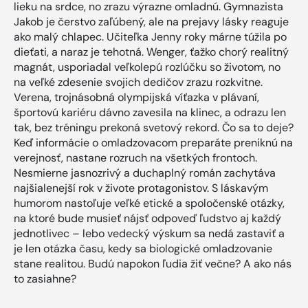
lieku na srdce, no zrazu výrazne omladnú. Gymnazista
Jakob je čerstvo zaľúbený, ale na prejavy lásky reaguje
ako malý chlapec. Učiteľka Jenny roky márne túžila po
dieťati, a naraz je tehotná. Wenger, ťažko chorý realitný
magnát, usporiadal veľkolepú rozlúčku so životom, no
na veľké zdesenie svojich dedičov zrazu rozkvitne.
Verena, trojnásobná olympijská víťazka v plávaní,
športovú kariéru dávno zavesila na klinec, a odrazu len
tak, bez tréningu prekoná svetový rekord. Čo sa to deje?
Keď informácie o omladzovacom preparáte preniknú na
verejnosť, nastane rozruch na všetkých frontoch.
Nesmierne jasnozrivý a duchaplný román zachytáva
najšialenejší rok v živote protagonistov. S láskavým
humorom nastoľuje veľké etické a spoločenské otázky,
na ktoré bude musieť nájsť odpoveď ľudstvo aj každý
jednotlivec – lebo vedecký výskum sa nedá zastaviť a
je len otázka času, kedy sa biologické omladzovanie
stane realitou. Budú napokon ľudia žiť večne? A ako nás
to zasiahne?