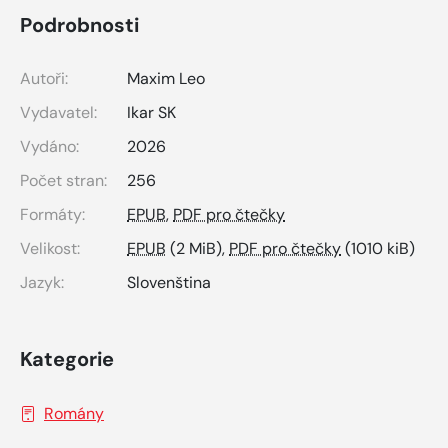
Podrobnosti
Autoři:
Maxim Leo
Vydavatel:
Ikar SK
Vydáno:
2026
Počet stran:
256
Formáty:
EPUB
,
PDF pro čtečky
Velikost:
EPUB
(2 MiB),
PDF pro čtečky
(1010 kiB)
Jazyk:
Slovenština
Kategorie
Romány