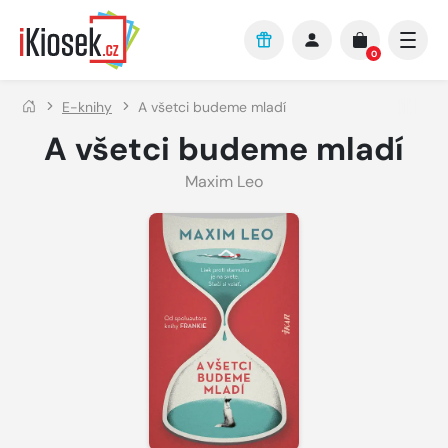
Přejít na hlavní obsah
0
E-knihy
A všetci budeme mladí
A všetci budeme mladí
Maxim Leo