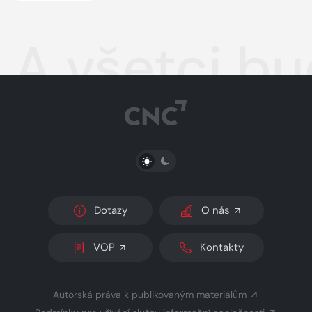
A všetci b
PŘEPNOUT SVĚTLÝ/TMAVÝ REŽIM
Dotazy
O nás
VOP
Kontakty
Autorská práva k publikovaným materiálům