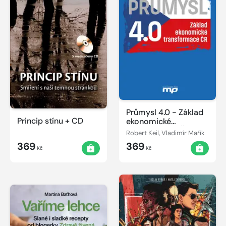
Průmysl 4.0 - Základ
Princip stínu + CD
ekonomické
transformace ČR
Robert Keil, Vladimír Mařík
369
369
Kč
Kč