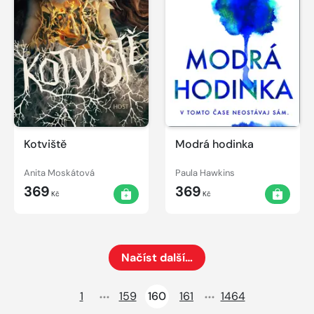
Kotviště
Modrá hodinka
Anita Moskátová
Paula Hawkins
369
369
Kč
Kč
Načíst další…
Načte dalších 24 položek na aktuální stránku
1
159
160
161
1464