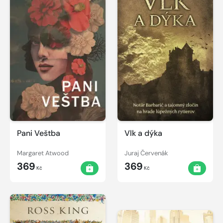
Pani Veštba
Vlk a dýka
Margaret Atwood
Juraj Červenák
369
369
Kč
Kč