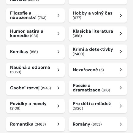
Filozofie a
Hobby a volný čas
náboženství
(763)
(677)
Humor, satira a
Klasická literatura
komedie
(981)
(356)
Krimi a detektivky
Komiksy
(156)
(2400)
Naučná a odborná
Nezařazené
(5)
(5053)
Poezie a
Osobní rozvoj
(1943)
dramatizace
(610)
Povídky a novely
Pro děti a mládež
(2108)
(5126)
Romantika
Romány
(3468)
(6153)