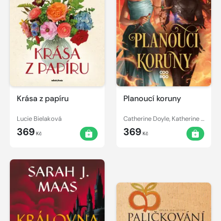
Krása z papíru
Planoucí koruny
Lucie Bielaková
Catherine Doyle, Katherine Webber
369
369
Kč
Kč