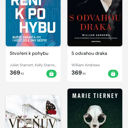
Stvořeni k pohybu
S odvahou draka
Juliet Starrett, Kelly Starrett
William Andrews
369
369
Kč
Kč