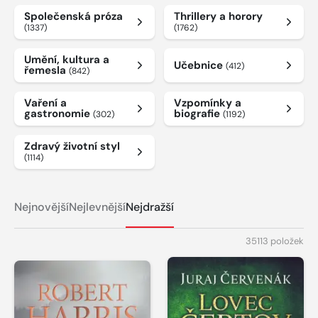
Společenská próza
Thrillery a horory
(1337)
(1762)
Umění, kultura a
Učebnice
(412)
řemesla
(842)
Vaření a
Vzpomínky a
gastronomie
biografie
(302)
(1192)
Zdravý životní styl
(1114)
Nejnovější
Nejlevnější
Nejdražší
35113 položek