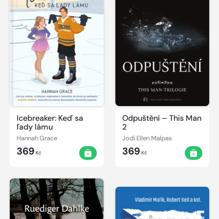
Icebreaker: Keď sa
Odpuštění – This Man
ľady lámu
2
Hannah Grace
Jodi Ellen Malpas
369
369
Kč
Kč