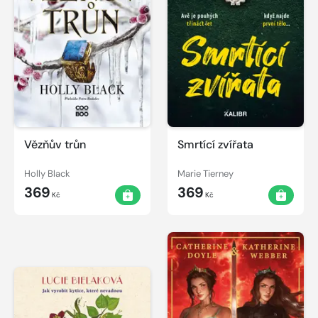
Vězňův trůn
Smrtící zvířata
Holly Black
Marie Tierney
369
369
Kč
Kč