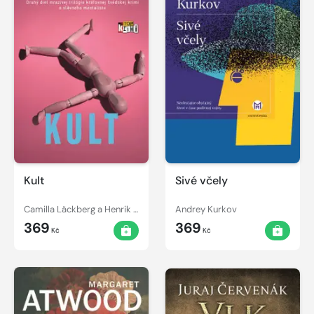
Kult
Sivé včely
Camilla Läckberg a Henrik Fexeus
Andrey Kurkov
369
369
Kč
Kč