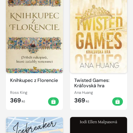
Knihkupec z Florencie
Twisted Games:
Kráľovská hra
Ross King
Ana Huang
369
369
Kč
Kč