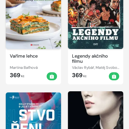
Vaříme lehce
Legendy akčního
filmu
Martina Baťhová
Václav Rybář, Matěj Svoboda
369
369
Kč
Kč