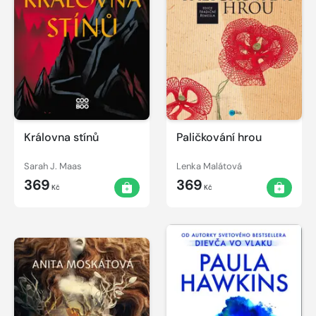
Královna stínů
Paličkování hrou
Sarah J. Maas
Lenka Malátová
369
369
Kč
Kč