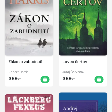
Zákon o zabudnutí
Lovec čertov
Robert Harris
Juraj Červenák
369
369
Kč
Kč