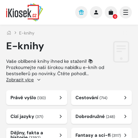
Přejít na hlavní obsah
0
E-knihy
E-knihy
Vaše oblíbené knihy ihned ke stažení! 📚
Prozkoumejte naši širokou nabídku e-knih od
bestsellerů po novinky. Čtěte pohodl
...
Zobrazit více
Právě vyšlo
Cestování
(130)
(714)
Cizí jazyky
Dobrodružné
(371)
(248)
Dějiny, fakta a
Fantasy a sci-fi
(3117)
historie
(3392)