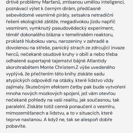
drtivé problémy Marťanů, zmlsanou umělou inteligenci,
poznávací výlet k černým dírám, předčasně
sebevědomé vesmírné piráty, setsakra netradiční
řešení ekologické zátěže, megadivokou jízdu napříč
vesmírem, vymknutý pseudovědecký experiment,
téměř dokonalého blázna v temelínském reaktoru,
proklatě hlubokou vanu, narozeniny v zahradě a
dovolenou na střeše, panický strach ze zdrcující invaze
herců, nečekaně osudové kruhy v obilí a nebo třeba
odhalené supertajné tajemství bájné Atlantidy
skorohrabětem Monte Christem.Z výše uvedeného
vyplývá, že přečtením této knihy získáte sadu
atypických odpovědí na otázky, které lidstvo vždy
zajímaly. Skutečným efektem četby pak bude vytvoření
mnoha nových mozkových spojení, jež vám otevřou
nečekané pohledy na vaši realitu, jak současnou, tak
paralelní. Získáte totiž cenná ponaučení o vesmíru,
mimozemšťanech a lidstvu, a to v situacích, které
teprve nastanou. A když ne, tak se alespoň dobře
pobavíte.