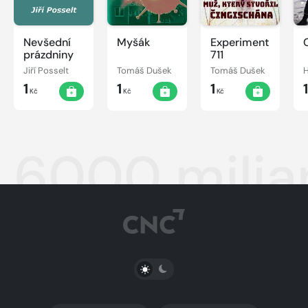
Nevšední
Myšák
Experiment
prázdniny
711
Jiří Posselt
Tomáš Dušek
Tomáš Dušek
H
1
1
1
Kč
Kč
Kč
6000 milia
PŘEPNOUT SVĚTLÝ/TMAVÝ REŽIM