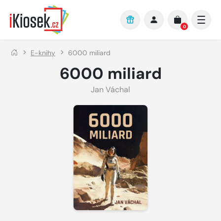
Přejít na hlavní obsah
0
E-knihy
6000 miliard
6000 miliard
Jan Váchal