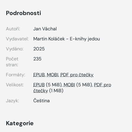
Podrobnosti
Autoři:
Jan Váchal
Vydavatel:
Martin Koláček - E-knihy jedou
Vydáno:
2025
Počet
235
stran:
Formáty:
EPUB
,
MOBI
,
PDF pro čtečky
Velikost:
EPUB
(5 MiB),
MOBI
(5 MiB),
PDF pro
čtečky
(1 MiB)
Jazyk:
Čeština
Kategorie