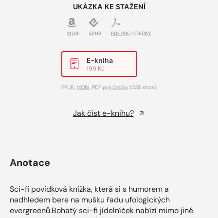
UKÁZKA KE STAŽENÍ
MOBI
EPUB
PDF PRO ČTEČKY
E-kniha
199 Kč
EPUB
,
MOBI
,
PDF pro čtečky
(235 stran)
Jak číst e-knihu?
Anotace
Sci-fi povídková knížka, která si s humorem a
nadhledem bere na mušku řadu ufologických
evergreenů.Bohatý sci-fi jídelníček nabízí mimo jiné