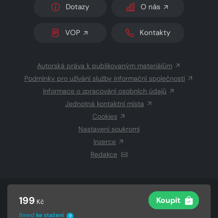
Dotazy
O nás
VOP
Kontakty
Autorská práva k publikovaným materiálům
Podmínky pro užívání služby informační společnosti
Informace o zpracování osobních údajů
Jednotná kontaktní místa
Cookies
Nastavení soukromí
Inzerce
Redakce
© 2026 Copyright
CZECH NEWS CENTER a.s.
a dodavatelé
199
Koupit
Kč
obsahu
Vysázeno
Grand IT s.r.o.
Ihned
ke stažení
?