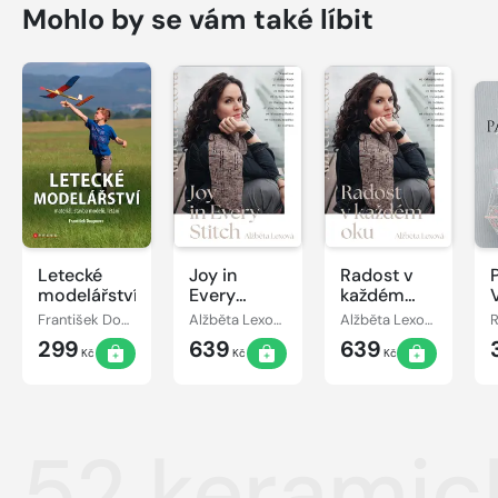
Mohlo by se vám také líbit
Letecké
Joy in
Radost v
modelářství
Every
každém
Stitch
oku
František Doupovec
Alžběta Lexová
Alžběta Lexová
299
639
639
Kč
Kč
Kč
52 keramic