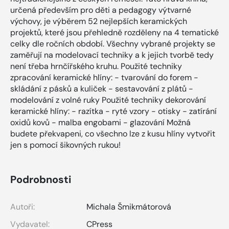
určená především pro děti a pedagogy výtvarné
výchovy, je výběrem 52 nejlepších keramických
projektů, které jsou přehledně rozděleny na 4 tematické
celky dle ročních období. Všechny vybrané projekty se
zaměřují na modelovací techniky a k jejich tvorbě tedy
není třeba hrnčířského kruhu. Použité techniky
zpracování keramické hlíny: - tvarování do forem -
skládání z pásků a kuliček - sestavování z plátů -
modelování z volné ruky Použité techniky dekorování
keramické hlíny: - razítka - ryté vzory - otisky - zatírání
oxidů kovů - malba engobami - glazování Možná
budete překvapeni, co všechno lze z kusu hlíny vytvořit
jen s pomocí šikovných rukou!
Podrobnosti
Autoři:
Michala Šmikmátorová
Vydavatel:
CPress