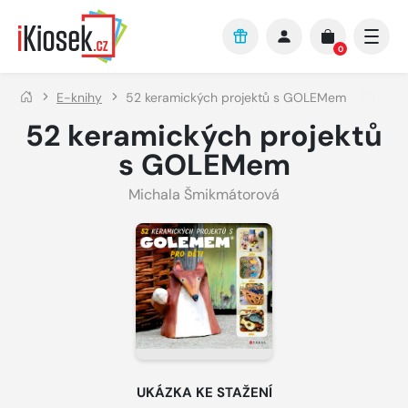
Přejít na hlavní obsah
0
E-knihy
52 keramických projektů s GOLEMem
52 keramických projektů
s GOLEMem
Michala Šmikmátorová
UKÁZKA KE STAŽENÍ