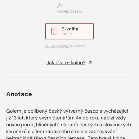
PDF PRO ČTEČKY
E-kniha
199 Kč
PDF pro čtečky
(120 stran)
Jak číst e-knihu?
Anotace
Golem je oblíbený český výtvarný časopis vycházející
již 13 let, který svým čtenářům 4x do roka nabízí vždy
novou porci „hliněných“ nápadů českých a slovenských
keramiků s cílem zábavného šíření a zachovávání
nejtradičnějšího z českých řemesel. Tato hravá kniha,