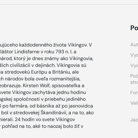
Po
Aut
nujúceho každodenného života Vikingov. V
tor Lindisfarne v roku 793 n. l. a
Vyd
rod, ktorý je dnes známy ako Vikingovia,
ích civilizácií v dejinách. Vikingovia sú
Vy
nia stredovekú Európu a Britániu, ale
Po
h národov bola oveľa rozmanitejšia,
str
obrazuje. Kirsten Wolf, spisovateľka a
 svete Vikingov zachytáva jednu hodinu
For
ingskej spoločnosti v priebehu jediného
Vel
dí po farmára, od básnika až po jasnovidca
ol v stredovekej Škandinávii, a na to, ako
 umierali. 24 hodín vo svete Vikingov
Jaz
ohľad na to, aké to naozaj bolo žiť v