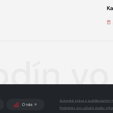
Ka
odín vo
Autorská práva k publikovaným 
O nás
Podmínky pro užívání služby info