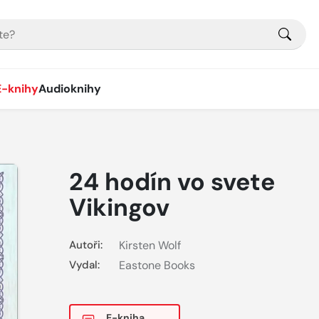
E-knihy
Audioknihy
24 hodín vo svete
Vikingov
Autoři:
Kirsten Wolf
Vydal:
Eastone Books
E-kniha