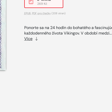
269 Kč
EPUB
,
PDF pro čtečky
(208 stran)
Ponorte sa na 24 hodín do bohatého a fascinuj
každodenného života Vikingov. V období medzi..
Více