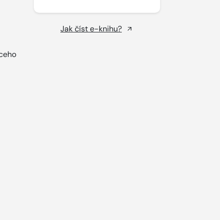
Jak číst e-knihu?
úceho
.