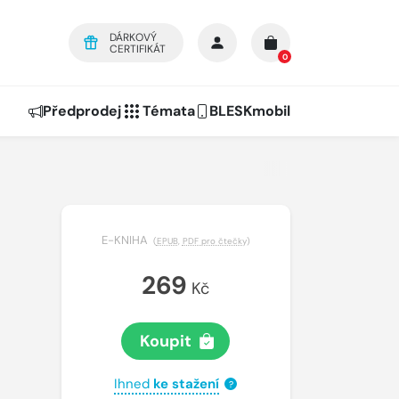
DÁRKOVÝ
CERTIFIKÁT
0
Předprodej
Témata
BLESKmobil
E-KNIHA
(
EPUB
,
PDF pro čtečky
)
269
Kč
Koupit
Ihned
ke stažení
?