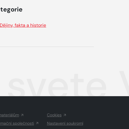
tegorie
Dějiny, fakta a historie
 svete 
materiálům
Cookies
rmační společnosti
Nastavení soukromí