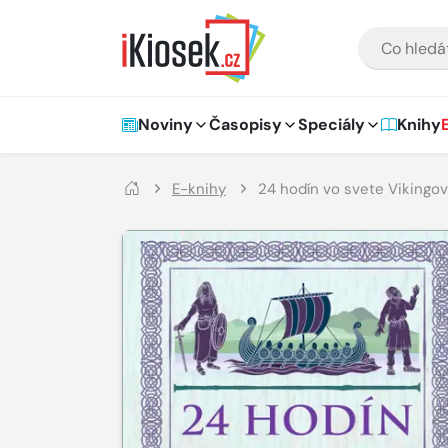
Přejít na hlavní obsah
VYHLEDÁVÁNÍ
Hlavní navigace
Noviny
Časopisy
Speciály
Knihy
E-knihy
24 hodín vo svete Vikingov