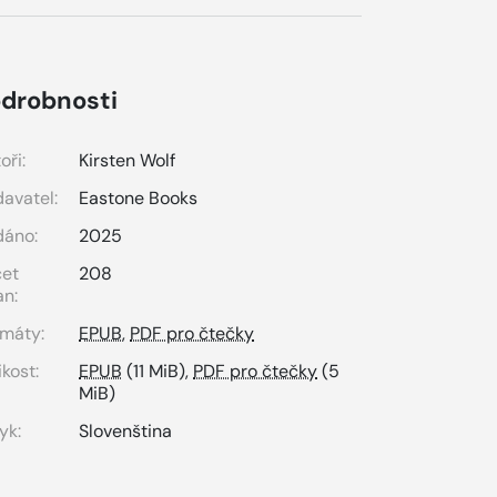
drobnosti
oři:
Kirsten Wolf
avatel:
Eastone Books
dáno:
2025
čet
208
an:
máty:
EPUB
,
PDF pro čtečky
ikost:
EPUB
(11 MiB),
PDF pro čtečky
(5
MiB)
yk:
Slovenština