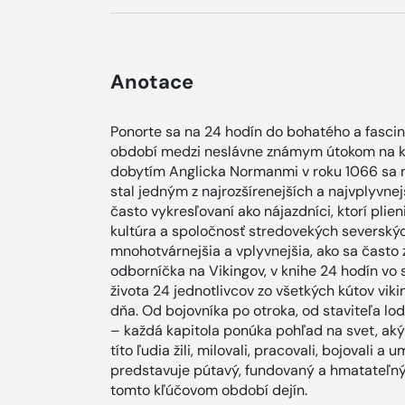
Anotace
Ponorte sa na 24 hodín do bohatého a fasci
období medzi neslávne známym útokom na kláš
dobytím Anglicka Normanmi v roku 1066 sa ná
stal jedným z najrozšírenejších a najvplyvnejš
často vykresľovaní ako nájazdníci, ktorí plie
kultúra a spoločnosť stredovekých severskýc
mnohotvárnejšia a vplyvnejšia, ako sa často z
odborníčka na Vikingov, v knihe 24 hodín vo
života 24 jednotlivcov zo všetkých kútov vik
dňa. Od bojovníka po otroka, od staviteľa lo
– každá kapitola ponúka pohľad na svet, aký b
títo ľudia žili, milovali, pracovali, bojovali a
predstavuje pútavý, fundovaný a hmatateľný p
tomto kľúčovom období dejín.