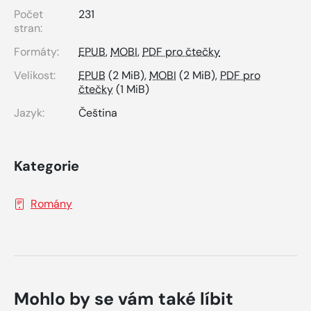
Počet
231
stran:
Formáty:
EPUB
,
MOBI
,
PDF pro čtečky
Velikost:
EPUB
(2 MiB),
MOBI
(2 MiB),
PDF pro
čtečky
(1 MiB)
Jazyk:
Čeština
Kategorie
Romány
Mohlo by se vám také líbit