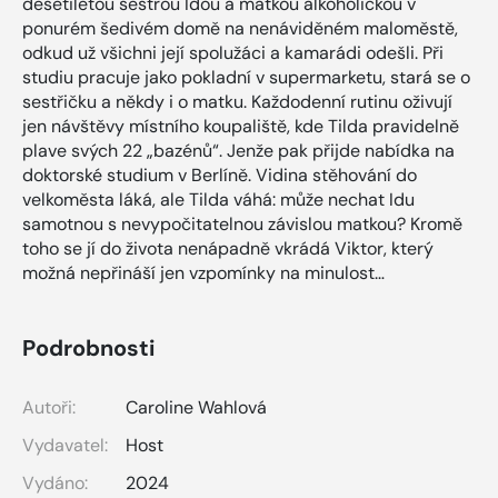
desetiletou sestrou Idou a matkou alkoholičkou v
ponurém šedivém domě na nenáviděném maloměstě,
odkud už všichni její spolužáci a kamarádi odešli. Při
studiu pracuje jako pokladní v supermarketu, stará se o
sestřičku a někdy i o matku. Každodenní rutinu oživují
jen návštěvy místního koupaliště, kde Tilda pravidelně
plave svých 22 „bazénů“. Jenže pak přijde nabídka na
doktorské studium v Berlíně. Vidina stěhování do
velkoměsta láká, ale Tilda váhá: může nechat Idu
samotnou s nevypočitatelnou závislou matkou? Kromě
toho se jí do života nenápadně vkrádá Viktor, který
možná nepřináší jen vzpomínky na minulost…
Podrobnosti
Autoři:
Caroline Wahlová
Vydavatel:
Host
Vydáno:
2024