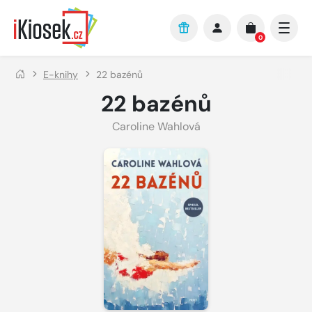
Přejít na hlavní obsah
0
E-knihy
22 bazénů
22 bazénů
Caroline Wahlová