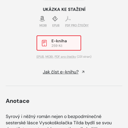
UKÁZKA KE STAŽENÍ
MOBI
EPUB
PDF PRO ČTEČKY
E-kniha
259 Kč
EPUB
,
MOBI
,
PDF pro čtečky
(231 stran)
Jak číst e-knihu?
Anotace
Syrový i něžný román nejen o bezpodmínečné
sesterské lásce Vysokoškolačka Tilda bydlí se svou