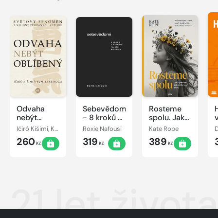
Odvaha
Sebevědomí
Rosteme
nebýt
- 8 kroků k
spolu. Jak
oblíbený
poznání
vychovat
Ičiró Kišimi, Koga Fumitake
Roxie Nafousi
Kate Rope
vlastní
sebevědomou
260
319
389
hodnoty
dívku
Kč
Kč
Kč
21 let život