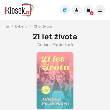
Přejít na hlavní obsah
0
E-knihy
21 let života
21 let života
Adriana Pazderková