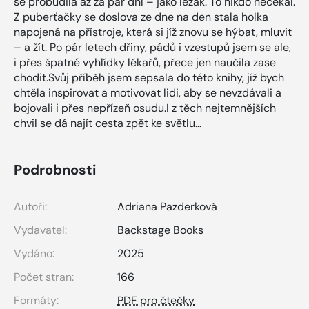
se probudila až za pár dní – jako ležák. To nikdo nečekal.
Z puberťačky se doslova ze dne na den stala holka
napojená na přístroje, která si jíž znovu se hýbat, mluvit
– a žít. Po pár letech dřiny, pádů i vzestupů jsem se ale,
i přes špatné vyhlídky lékařů, přece jen naučila zase
chodit.Svůj příběh jsem sepsala do této knihy, jíž bych
chtěla inspirovat a motivovat lidi, aby se nevzdávali a
bojovali i přes nepřízeň osudu.I z těch nejtemnějších
chvil se dá najít cesta zpět ke světlu…
Podrobnosti
Autoři:
Adriana Pazderková
Vydavatel:
Backstage Books
Vydáno:
2025
Počet stran:
166
Formáty:
PDF pro čtečky