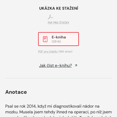
UKÁZKA KE STAŽENÍ
PDF PRO ČTEČKY
E-kniha
129 Kč
PDF pro čtečky
(166 stran)
Jak číst e-knihu?
Anotace
Psal se rok 2014, když mi diagnostikovali nádor na
mozku. Musela jsem tehdy ihned na operaci, po níž jsem