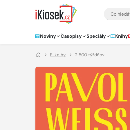
Přejít na hlavní obsah
VYHLEDÁVÁNÍ
Hlavní navigace
Noviny
Časopisy
Speciály
Knihy
E-knihy
2 500 týždňov