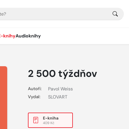
E-knihy
Audioknihy
2 500 týždňov
Autoři:
Pavol Weiss
Vydal:
SLOVART
E-kniha
409 Kč