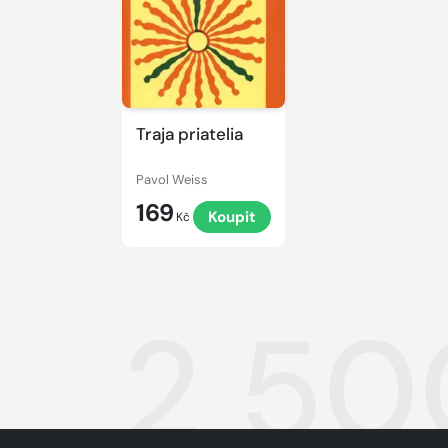
Traja priatelia
Pavol Weiss
169
Koupit
Kč
2 50