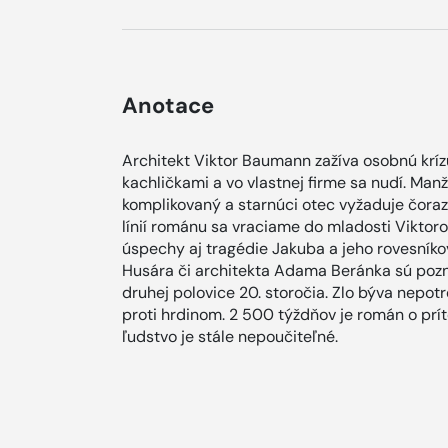
Anotace
Architekt Viktor Baumann zažíva osobnú krí
kachličkami a vo vlastnej firme sa nudí. Man
komplikovaný a starnúci otec vyžaduje čoraz v
línií románu sa vraciame do mladosti Vikto
úspechy aj tragédie Jakuba a jeho rovesníko
Husára či architekta Adama Beránka sú poz
druhej polovice 20. storočia. Zlo býva nepot
proti hrdinom. 2 500 týždňov je román o prít
ľudstvo je stále nepoučiteľné.