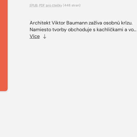
EPUB
,
PDF pro čtečky
(448 stran)
Architekt Viktor Baumann zažíva osobnú krízu.
Namiesto tvorby obchoduje s kachličkami a vo..
Více