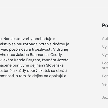
Po
Aut
zu. Namiesto tvorby obchoduje s
želstvo sa mu rozpadá, vzťah s dcérou je
Vyd
iac pozornosti a trpezlivosti. V druhej
rovho otca Jakuba Baumanna. Osudy,
Vy
v lekára Karola Bergera, žandára Jozefa
Po
načené búrlivými dejinami Slovenska
str
restané a každý dobrý skutok sa obráti
omnosti, o tom, že dejiny sa opakujú a
For
Vel
Jaz