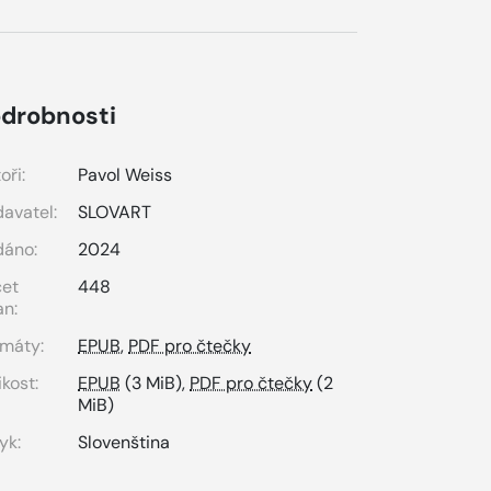
drobnosti
oři:
Pavol Weiss
avatel:
SLOVART
dáno:
2024
čet
448
an:
máty:
EPUB
,
PDF pro čtečky
ikost:
EPUB
(3 MiB),
PDF pro čtečky
(2
MiB)
yk:
Slovenština