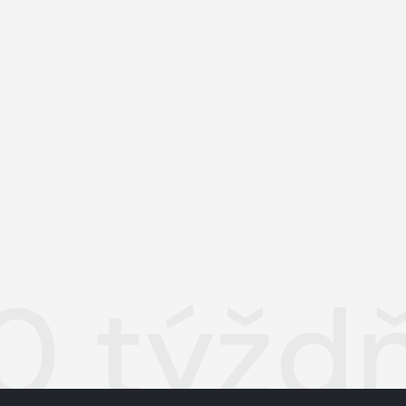
0 týžd