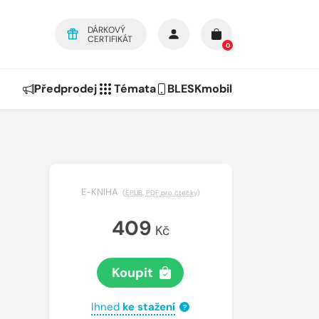
DÁRKOVÝ
CERTIFIKÁT
0
Předprodej
Témata
BLESKmobil
E-KNIHA
(
EPUB
,
PDF pro čtečky
)
409
Kč
Koupit
Ihned
ke stažení
?