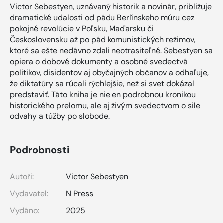
Victor Sebestyen, uznávaný historik a novinár, približuje
dramatické udalosti od pádu Berlínskeho múru cez
pokojné revolúcie v Poľsku, Maďarsku či
Československu až po pád komunistických režimov,
ktoré sa ešte nedávno zdali neotrasiteľné. Sebestyen sa
opiera o dobové dokumenty a osobné svedectvá
politikov, disidentov aj obyčajných občanov a odhaľuje,
že diktatúry sa rúcali rýchlejšie, než si svet dokázal
predstaviť. Táto kniha je nielen podrobnou kronikou
historického prelomu, ale aj živým svedectvom o sile
odvahy a túžby po slobode.
Podrobnosti
Autoři:
Victor Sebestyen
Vydavatel:
N Press
Vydáno:
2025