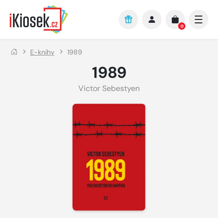
Přejít na hlavní obsah
0
E-knihy
1989
1989
Victor Sebestyen