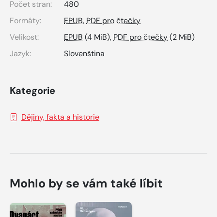
Počet stran:
480
Formáty:
EPUB
,
PDF pro čtečky
Velikost:
EPUB
(4 MiB),
PDF pro čtečky
(2 MiB)
Jazyk:
Slovenština
Kategorie
Dějiny, fakta a historie
Mohlo by se vám také líbit