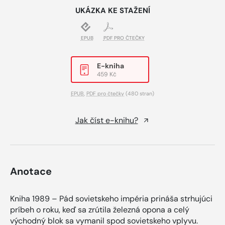
UKÁZKA KE STAŽENÍ
EPUB
PDF PRO ČTEČKY
E-kniha
459 Kč
EPUB
,
PDF pro čtečky
(480 stran)
Jak číst e-knihu?
Anotace
Kniha 1989 – Pád sovietskeho impéria prináša strhujúci
príbeh o roku, keď sa zrútila železná opona a celý
východný blok sa vymanil spod sovietskeho vplyvu.