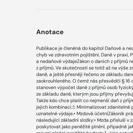
Anotace
Publikace je členěná do kapitol Daňové a n
chyb ve zdravotním pojištění, Daně v praxi,
a nedaňové výdajeZákon o daních z příjmů n
z příjmů. Ve skutečnosti se totiž až na výše
daně, a ještě přesněji řečeno ze základu da
zaokrouhleného. O čemž nás přesvědčí § 16 odst
stanoven výpočet daně z příjmů osob fyzický
ze základu daně, kterým jsou příjmy převyšují
Takže kdo chce platit co nejmenší daň z příj
jejich kombinaci.:1. Minimalizovat zdaniteln
uznatelné výdaje.• Mzdová účetníZákoník pr
následující základní složky:• Mzda přísluší v
poskytovat jako peněžité plnění, případně ja