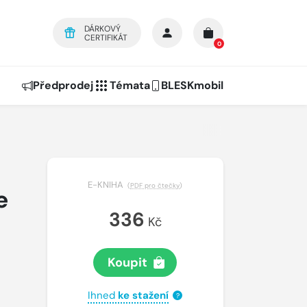
DÁRKOVÝ
CERTIFIKÁT
0
Předprodej
Témata
BLESKmobil
E-KNIHA
(
PDF pro čtečky
)
e
336
Kč
Koupit
Ihned
ke stažení
?