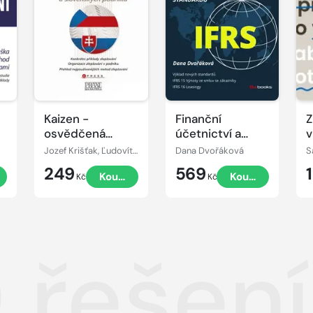
Kaizen -
Finanční
Z
osvědčená
účetnictví a
v
praxe českých a
výkaznictví
Jozef Krišťak, Ľudovít Boledovič, Miroslav Marek, Ján Košturiak
Dana Dvořáková
S
slovenských
podle
249
569
Koupit
Koupit
podniků
mezinárodních
Kč
Kč
standardů IFRS
 řešení