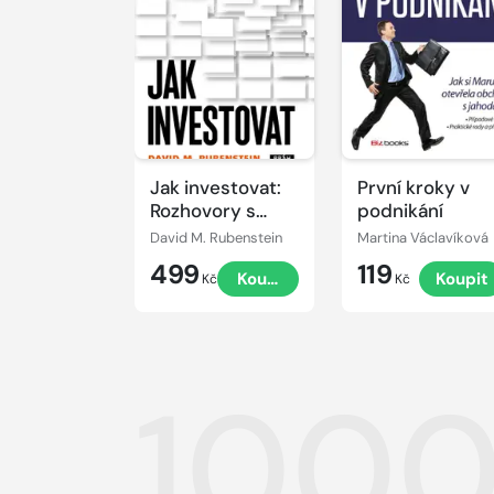
Jak investovat:
První kroky v
Rozhovory s
podnikání
mistry oboru
David M. Rubenstein
Martina Václavíková
499
119
Koupit
Koupit
Kč
Kč
1000