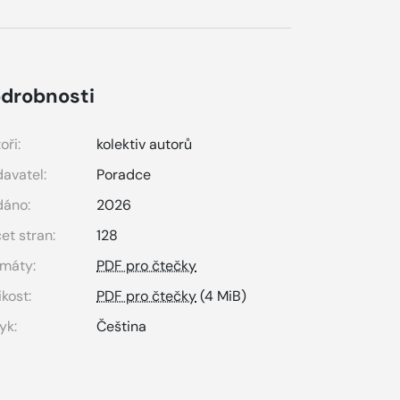
drobnosti
oři:
kolektiv autorů
avatel:
Poradce
dáno:
2026
et stran:
128
máty:
PDF pro čtečky
ikost:
PDF pro čtečky
(4 MiB)
yk:
Čeština