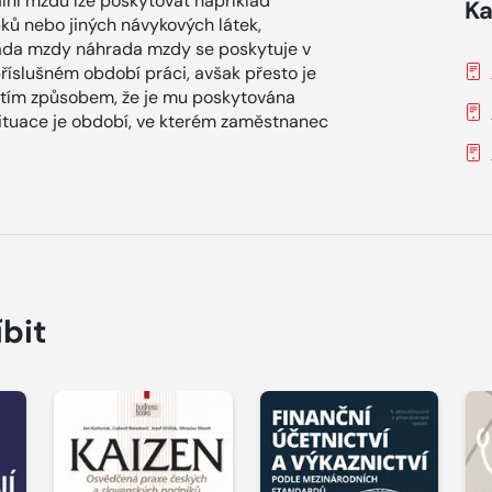
ální mzdu lze poskytovat například
Ka
bků nebo jiných návykových látek,
rada mzdy náhrada mzdy se poskytuje v
íslušném období práci, avšak přesto je
tím způsobem, že je mu poskytována
ituace je období, ve kterém zaměstnanec
íbit