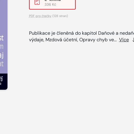
336 Kč
PDF pro čtečky
(128 stran)
Publikace je členěná do kapitol Daňové a neda
výdaje, Mzdová účetní, Opravy chyb ve...
Více