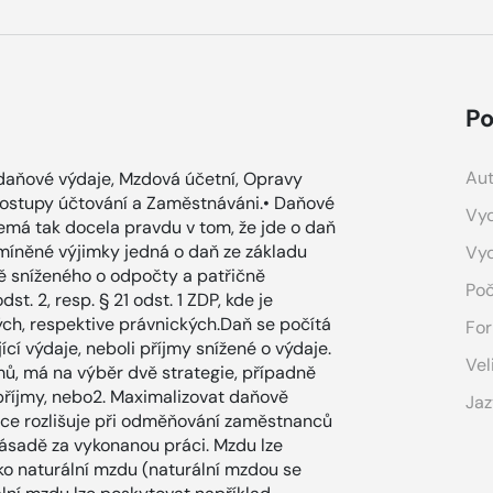
Po
Aut
edaňové výdaje, Mzdová účetní, Opravy
 Postupy účtování a Zaměstnáváni.• Daňové
Vyd
emá tak docela pravdu v tom, že jde o daň
 zmíněné výjimky jedná o daň ze základu
Vy
ně sníženého o odpočty a patřičně
Poč
. 2, resp. § 21 odst. 1 ZDP, kde je
ch, respektive právnických.Daň se počítá
For
cí výdaje, neboli příjmy snížené o výdaje.
Vel
mů, má na výběr dvě strategie, případně
é příjmy, nebo2. Maximalizovat daňově
Jaz
áce rozlišuje při odměňování zaměstnanců
 zásadě za vykonanou práci. Mzdu lze
ko naturální mzdu (naturální mzdou se