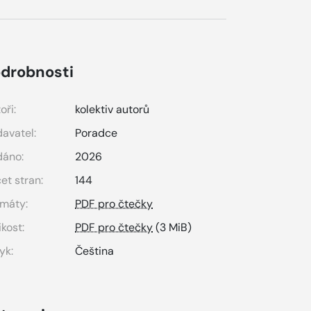
drobnosti
oři:
kolektiv autorů
avatel:
Poradce
dáno:
2026
et stran:
144
máty:
PDF pro čtečky
ikost:
PDF pro čtečky
(3 MiB)
yk:
Čeština