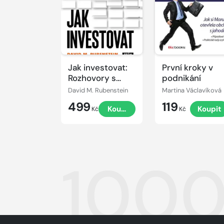
Jak investovat:
První kroky v
Rozhovory s
podnikání
mistry oboru
David M. Rubenstein
Martina Václavíková
499
119
Koupit
Koupit
Kč
Kč
1000