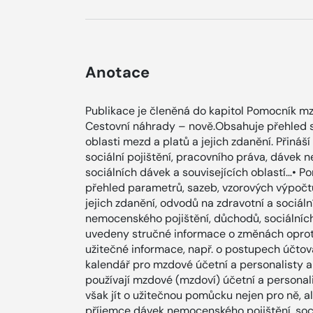
Anotace
Publikace je členěná do kapitol Pomocník mzd
Cestovní náhrady – nově.Obsahuje přehled s
oblasti mezd a platů a jejich zdanění. Přináš
sociální pojištění, pracovního práva, dávek
sociálních dávek a souvisejících oblastí…•
přehled parametrů, sazeb, vzorových výpočtů
jejich zdanění, odvodů na zdravotní a sociáln
nemocenského pojištění, důchodů, sociálních 
uvedeny stručné informace o změnách oproti
užitečné informace, např. o postupech účto
kalendář pro mzdové účetní a personalisty a 
používají mzdové (mzdoví) účetní a personali
však jít o užitečnou pomůcku nejen pro ně, a
příjemce dávek nemocenského pojištění, soc