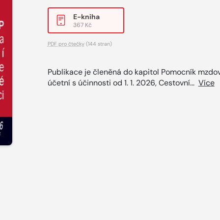
E-kniha
367 Kč
PDF pro čtečky
(144 stran)
Publikace je členěná do kapitol Pomocník mzdo
účetní s účinnosti od 1. 1. 2026, Cestovní...
Více