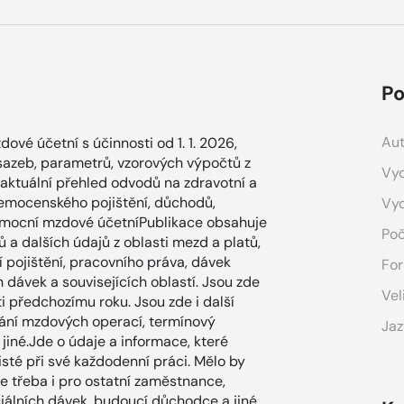
Po
Aut
ové účetní s účinnosti od 1. 1. 2026,
azeb, parametrů, vzorových výpočtů z
Vyd
í aktuální přehled odvodů na zdravotní a
 nemocenského pojištění, důchodů,
Vy
 Pomocní mzdové účetníPublikace obsahuje
Poč
 a dalších údajů z oblasti mezd a platů,
í pojištění, pracovního práva, dávek
For
dávek a souvisejících oblastí. Jsou zde
Vel
 předchozímu roku. Jsou zde i další
vání mzdových operací, termínový
Jaz
jiné.Jde o údaje a informace, které
sté při své každodenní práci. Mělo by
le třeba i pro ostatní zaměstnance,
iálních dávek, budoucí důchodce a jiné