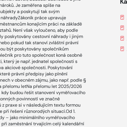
Ka
 nároků. Je zaměřena spíše na
subjekty a poskytují tak svým
í náhradyZákoník práce upravuje
městnancům konajícím práci na základě
ztahů. Není však vyloučeno, aby podle
ly poskytovány cestovní náhrady i jiným
ebo pokud tak stanoví zvláštní právní
ohou být poskytovány společníkům
lečník pro tuto společnost koná osobně
který je např. jednatel společnosti s
 akciové společnosti. Poskytování
které právní předpisy jako plnění
nech v obecném zájmu, jako např. podle §
í na přelomu letNa přelomu let 2025/2026
 kdy budou řešit stanovení vyměřovacího
konných povinností ve značně
 z praxe si v následujícím textu formou
při řešení různorodých situací.Od 1.
zdy – jako minimálního vyměřovacího
při zaměstnání trvajícím celý kalendářní