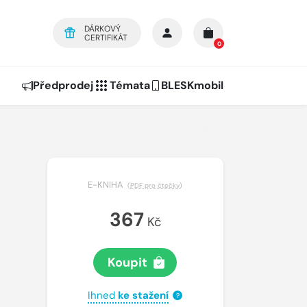
DÁRKOVÝ
CERTIFIKÁT
0
Předprodej
Témata
BLESKmobil
E-KNIHA
(
PDF pro čtečky
)
367
Kč
Koupit
Ihned
ke stažení
?