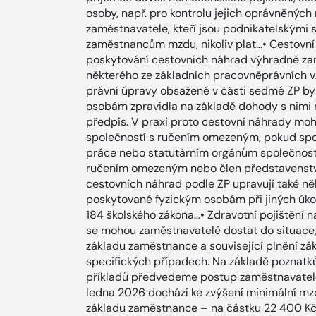
osoby, např. pro kontrolu jejich oprávněných
zaměstnavatele, kteří jsou podnikatelskými 
zaměstnancům mzdu, nikoliv plat…• Cestovn
poskytování cestovních náhrad výhradně za
některého ze základních pracovněprávních v
právní úpravy obsažené v části sedmé ZP by
osobám zpravidla na základě dohody s nimi n
předpis. V praxi proto cestovní náhrady m
společností s ručením omezeným, pokud spo
práce nebo statutárním orgánům společnosti, 
ručením omezeným nebo člen představenstva
cestovních náhrad podle ZP upravují také ně
poskytované fyzickým osobám při jiných úko
184 školského zákona...• Zdravotní pojištěn
se mohou zaměstnavatelé dostat do situace,
základu zaměstnance a související plnění zá
specifických případech. Na základě poznatků
příkladů předvedeme postup zaměstnavatele 
ledna 2026 dochází ke zvýšení minimální m
základu zaměstnance – na částku 22 400 Kč 