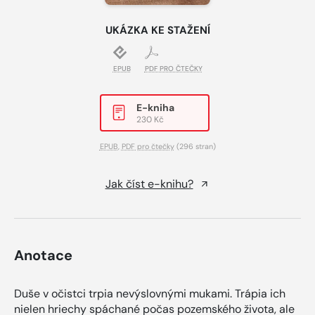
UKÁZKA KE STAŽENÍ
EPUB
PDF PRO ČTEČKY
E-kniha
230 Kč
EPUB
,
PDF pro čtečky
(296 stran)
Jak číst e-knihu?
Anotace
Duše v očistci trpia nevýslovnými mukami. Trápia ich
nielen hriechy spáchané počas pozemského života, ale