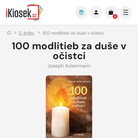
Přejít na hlavní obsah
0
E-knihy
100 modlitieb za duše v očistci
100 modlitieb za duše v
očistci
Joseph Ackermann