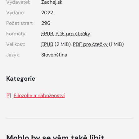
Vydavatel:
Zachej.sk
Vydáno:
2022
Počet stran:
296
Formáty:
EPUB
,
PDF pro čtečky
Velikost:
EPUB
(2 MiB),
PDF pro čtečky
(1 MiB)
Jazyk:
Slovenština
Kategorie
Filozofie a náboženství
Mohlo by se vám také líbit