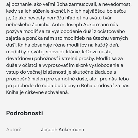
aj poznanie, ako veľmi Boha zarmucovali, a nevedomosť,
kedy sa ich súženie skončí. No ich najväčšou bolesťou
je, že ako nevesty nemôžu hľadieť na svätú tvár
nebeského Ženícha. Autor Joseph Ackermann nás
pozýva modliť sa za vyslobodenie duší z očistcového
zajatia a ponúka nám sto modlitieb na útechu verných
duší. Kniha obsahuje rôzne modlitby na každý deň,
modlitby k svätej spovedi, litánie, krížovú cestu,
deväťdňovú pobožnosť i strelné prosby. Modliť sa za
duše v očistci a vyprosovať im skoré vyslobodenie a
vstup do večnej blaženosti je skutočne žiaduce a
prospešné nielen pre samotné duše, ale i pre nás, lebo
po príchode do neba budú ony u Boha orodovať za nás.
Kniha je cirkevne schválená.
Podrobnosti
Autoři:
Joseph Ackermann