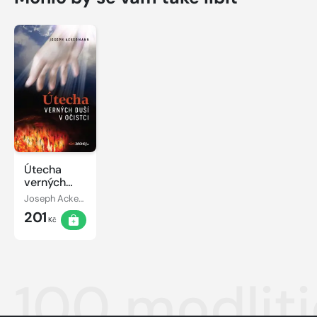
Útecha
verných
duší v
Joseph Ackermann
očistci
201
Kč
100 modliti