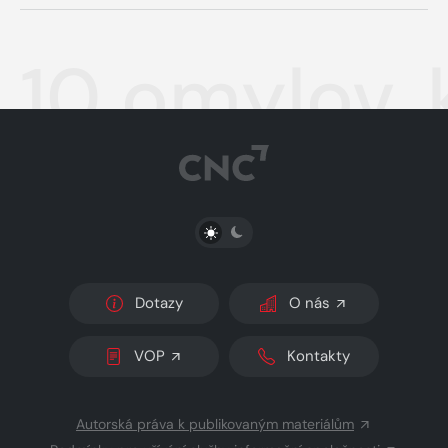
10 omylov, 
PŘEPNOUT SVĚTLÝ/TMAVÝ REŽIM
Dotazy
O nás
VOP
Kontakty
Autorská práva k publikovaným materiálům