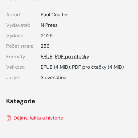
Autoři:
Paul Coulter
Vydavatel:
N Press
Vydáno:
2026
Počet stran:
256
Formáty:
EPUB
,
PDF pro čtečky
Velikost:
EPUB
(4 MiB),
PDF pro čtečky
(4 MiB)
Jazyk:
Slovenština
Kategorie
Dějiny, fakta a historie