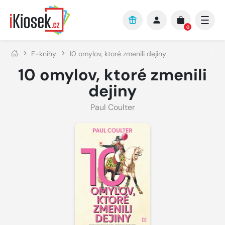
Přejít na hlavní obsah
0
E-knihy
10 omylov, ktoré zmenili dejiny
10 omylov, ktoré zmenili
dejiny
Paul Coulter