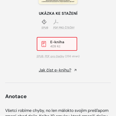
UKÁZKA KE STAŽENÍ
EPUB
PDF PRO ČTEČKY
E-kniha
409 Kč
EPUB
,
PDF pro čtečky
(256 stran)
Jak číst e-knihu?
Anotace
Všetci robíme chyby, no len málokto svojím prešľapom