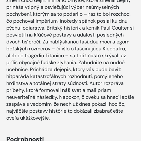
zmení chod dejín. Kniha 10 omylov, ktoré zmenili dejiny
prináša vtipný a osviežujúci výber neúmyselných
pochybení, ktorým sa to podarilo – raz to bol rozchod,
čo pochoval impérium, inokedy spánok poslal ku dnu
pýchu lodiarstva. Britský historik a komik Paul Coulter si
posvietil na kľúčové postavy a udalosti posledných
dvoch tisícročí. Za nablýskanou fasádou moci a egom
božských rozmerov – či išlo o fascinujúcu Kleopatru,
alebo o tragédiu Titanicu – sa totiž často skrývali až
príliš obyčajné ľudské zlyhania. Zabudnite na nudné
učebnice. Prichádza dejepis, ktorý vás bude baviť:
hitparáda katastrofálnych rozhodnutí, pomýleného
hrdinstva a totálnej straty súdnosti. Autor rozpráva
príbehy, ktoré formovali náš svet a mali priam
neuveriteľné následky. Napokon, človeku sa hneď lepšie
zaspáva s vedomím, že nech už dnes pokazil hocičo,
najväčšie postavy histórie to dokázali zbabrať ešte
oveľa ukážkovejšie.
Podrobnosti