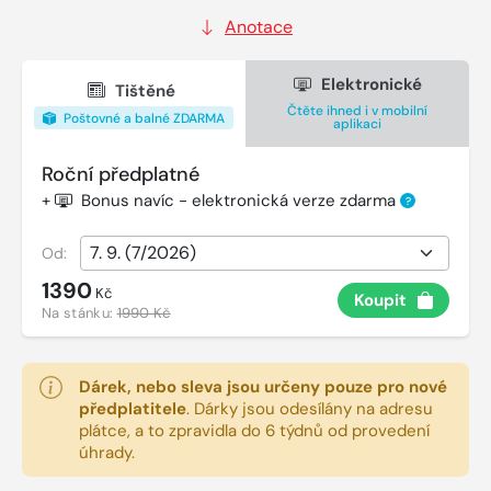
Anotace
Elektronické
Tištěné
Čtěte ihned i v mobilní
Poštovné a balné ZDARMA
aplikaci
Roční předplatné
+
Bonus navíc - elektronická verze zdarma
?
Od:
1390
Kč
Koupit
Na stánku:
1990 Kč
Dárek, nebo sleva jsou určeny pouze pro nové
předplatitele
.
Dárky jsou odesílány na adresu
plátce, a to zpravidla do 6 týdnů od provedení
úhrady.