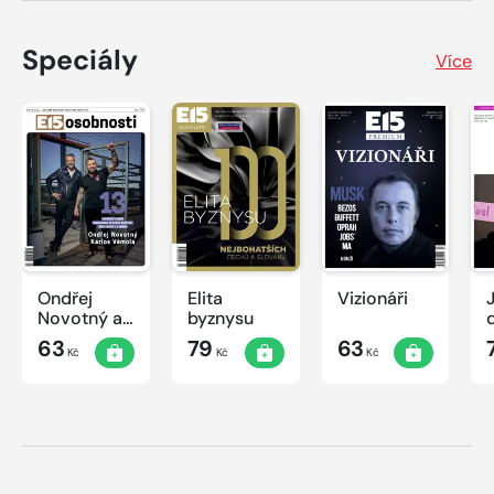
Speciály
Více
Ondřej
Elita
Vizionáři
J
Novotný a
byznysu
Karlos
63
79
63
Kč
Kč
Kč
Vémola