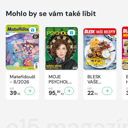
Mohlo by se vám také líbit
Mateřídouška
MOJE
BLESK
- 8/2026
PSYCHOLOGIE
VAŠE
- 8/2026
RECEPTY -
od
od
od
39
95,
8/2026
22
20
Kč
Kč
Kč
e15 magazí