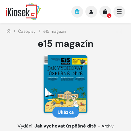
Přejít na hlavní obsah
0
Časopisy
e15 magazín
e15 magazín
Ukázka
Vydání:
Jak vychovat úspěšné dítě
–
Archiv