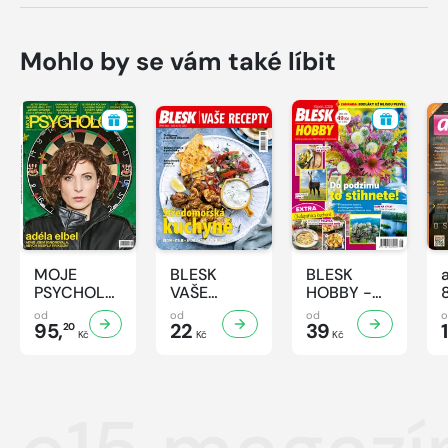
Mohlo by se vám také líbit
MOJE
BLESK
BLESK
PSYCHOLOGIE
VAŠE
HOBBY -
- 8/2026
RECEPTY -
8/2026
od
od
od
95,
8/2026
22
39
1
20
Kč
Kč
Kč