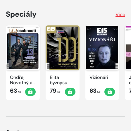
Speciály
Více
Ondřej
Elita
Vizionáři
J
Novotný a
byznysu
Karlos
63
79
63
Kč
Kč
Kč
Vémola