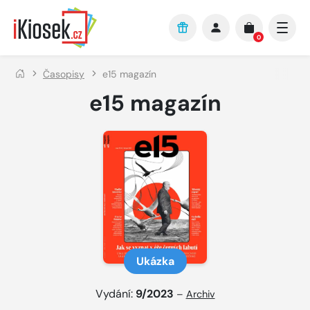
Přejít na hlavní obsah
0
Časopisy
e15 magazín
e15 magazín
Ukázka
Vydání:
9/2023
–
Archiv