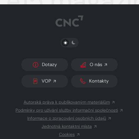
e15 magazí
PŘEPNOUT SVĚTLÝ/TMAVÝ REŽIM
Dotazy
O nás
VOP
Kontakty
Autorská práva k publikovaným materiálům
Podmínky pro užívání služby informační společnosti
Informace o zpracování osobních údajů
Jednotná kontaktní místa
Cookies