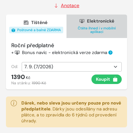
Anotace
Elektronické
Tištěné
Čtěte ihned i v mobilní
Poštovné a balné ZDARMA
aplikaci
Roční předplatné
+
Bonus navíc - elektronická verze zdarma
?
Od:
1390
Kč
Koupit
Na stánku:
1990 Kč
Dárek, nebo sleva jsou určeny pouze pro nové
předplatitele
.
Dárky jsou odesílány na adresu
plátce, a to zpravidla do 6 týdnů od provedení
úhrady.