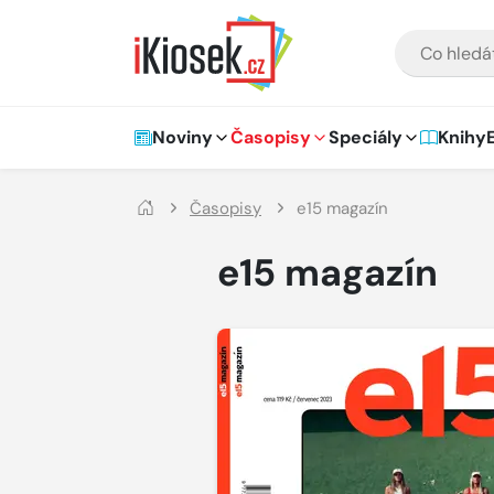
Přejít na hlavní obsah
VYHLEDÁVÁNÍ
Hlavní navigace
Noviny
Časopisy
Speciály
Knihy
Časopisy
e15 magazín
e15 magazín