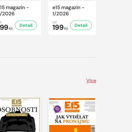
15 magazín -
e15 magazín -
e15 magaz
/2026
1/2026
10/2025
d
od
od
Detail
Detail
199
199
159,
20
Kč
Kč
Kč
Více