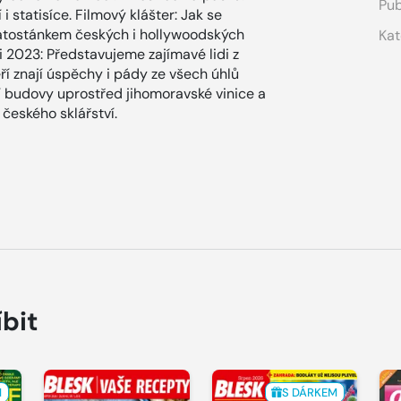
Pub
 statisíce. Filmový klášter: Jak se
vatostánkem českých i hollywoodských
Kat
 2023: Představujeme zajímavé lidi z
eří znají úspěchy i pády ze všech úhlů
ní budovy uprostřed jihomoravské vinice a
českého sklářství.
íbit
M
S DÁRKEM