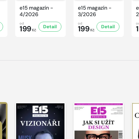
e15 magazín -
e15 magazín -
e
4/2026
3/2026
2
od
od
o
Detail
Detail
199
199
Kč
Kč