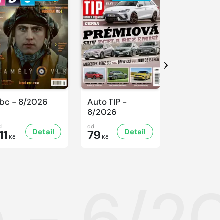
Další
bc - 8/2026
Auto TIP -
Sluníčko -
8/2026
8/2026
d
od
od
Detail
Detail
D
11
79
47
Kč
Kč
Kč
n - 6/2