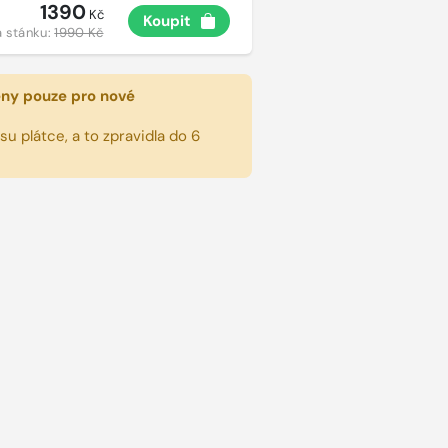
1390
Kč
Koupit
 stánku:
1990 Kč
eny pouze pro nové
u plátce, a to zpravidla do 6