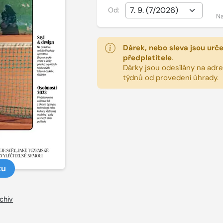
Od:
Na
Dárek, nebo sleva jsou urč
předplatitele
.
Dárky jsou odesílány na adres
týdnů od provedení úhrady.
ku
chiv