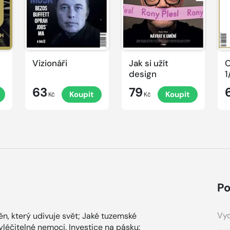
Vizionáři
Jak si užít
O
design
1
63
79
Koupit
Koupit
Kč
Kč
Po
Vyd
n, který udivuje svět; Jaké tuzemské
yléčitelné nemoci. Investice na pásku: