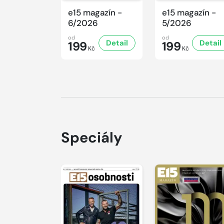
e15 magazín -
e15 magazín -
6/2026
5/2026
od
od
Detail
Detail
199
199
Kč
Kč
Speciály