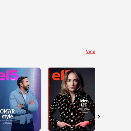
Více
Další