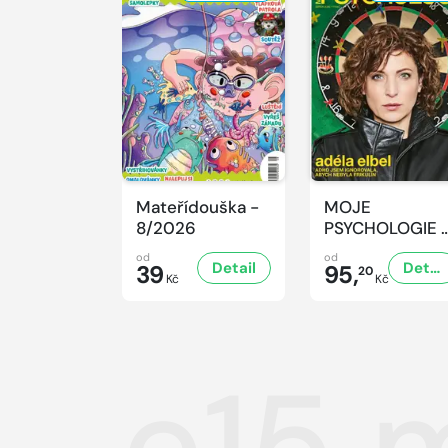
Mateřídouška -
MOJE
8/2026
PSYCHOLOGIE 
8/2026
od
od
Detail
Detail
39
95,
20
Kč
Kč
e15 