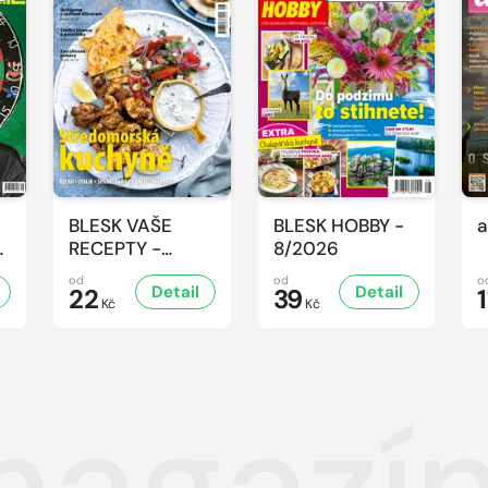
BLESK VAŠE
BLESK HOBBY -
a
-
RECEPTY -
8/2026
8/2026
od
od
o
Detail
Detail
22
39
1
Kč
Kč
magazí