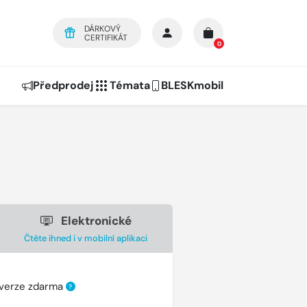
DÁRKOVÝ
CERTIFIKÁT
0
Předprodej
Témata
BLESKmobil
Elektronické
Čtěte ihned i v mobilní aplikaci
 verze zdarma
?