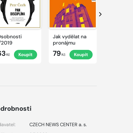
Další
sobnosti
Jak vydělat na
Jak uspět 
/2019
pronájmu
digitální 
63
79
79
Koupit
Koupit
K
Kč
Kč
Kč
drobnosti
avatel:
CZECH NEWS CENTER a. s.