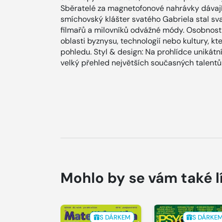
Sběratelé za magnetofonové nahrávky dávají i
smíchovský klášter svatého Gabriela stal s
filmařů a milovníků odvážné módy. Osobnosti
oblasti byznysu, technologií nebo kultury, kt
pohledu. Styl & design: Na prohlídce unikát
velký přehled největších současných talentů 
Mohlo by se vám také l
S DÁRKEM
S DÁRKE