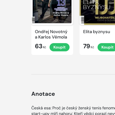
Ondřej Novotný
Elita byznysu
a Karlos Vémola
63
79
Koupit
Koupit
Kč
Kč
Anotace
Česká esa: Proč je český ženský tenis fenomé
start-upy míří nahoru; Kteří vědci porazí nev