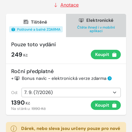
Anotace
Elektronické
Tištěné
Čtěte ihned i v mobilní
Poštovné a balné ZDARMA
aplikaci
Pouze toto vydání
249
Koupit
Kč
Roční předplatné
+
Bonus navíc - elektronická verze zdarma
?
Od:
1390
Kč
Koupit
Na stánku:
1990 Kč
Dárek, nebo sleva jsou určeny pouze pro nové