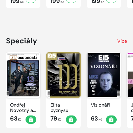
199
199
199
Kč
Kč
Kč
Speciály
Více
Ondřej
Elita
Vizionáři
J
Novotný a
byznysu
Karlos
63
79
63
Kč
Kč
Kč
Vémola