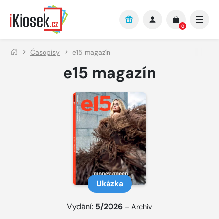
Přejít na hlavní obsah
0
Časopisy
e15 magazín
e15 magazín
Ukázka
Vydání:
5/2026
–
Archiv