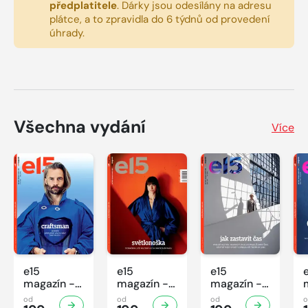
předplatitele
.
Dárky jsou odesílány na adresu
plátce, a to zpravidla do 6 týdnů od provedení
úhrady.
Všechna vydání
Více
e15
e15
e15
magazín -
magazín -
magazín -
6/2026
4/2026
3/2026
od
od
od