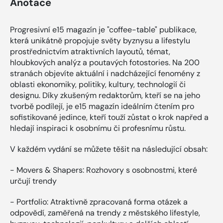
Anotace
Progresivní e15 magazín je "coffee-table" publikace,
která unikátně propojuje světy byznysu a lifestylu
prostřednictvím atraktivních layoutů, témat,
hloubkových analýz a poutavých fotostories. Na 200
stranách objevíte aktuální i nadcházející fenomény z
oblasti ekonomiky, politiky, kultury, technologií či
designu. Díky zkušeným redaktorům, kteří se na jeho
tvorbě podílejí, je e15 magazín ideálním čtením pro
sofistikované jedince, kteří touží zůstat o krok napřed a
hledají inspiraci k osobnímu či profesnímu růstu.
V každém vydání se můžete těšit na následující obsah:
- Movers & Shapers: Rozhovory s osobnostmi, které
určují trendy
- Portfolio: Atraktivně zpracovaná forma otázek a
odpovědí, zaměřená na trendy z městského lifestyle,