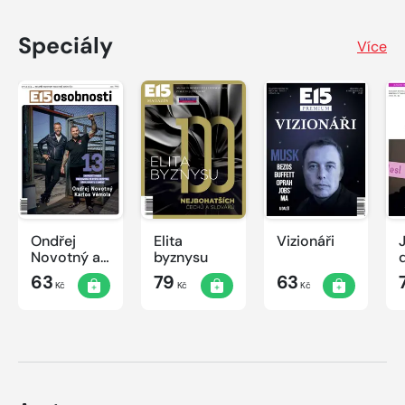
Speciály
Více
Ondřej
Elita
Vizionáři
J
Novotný a
byznysu
Karlos
63
79
63
Kč
Kč
Kč
Vémola