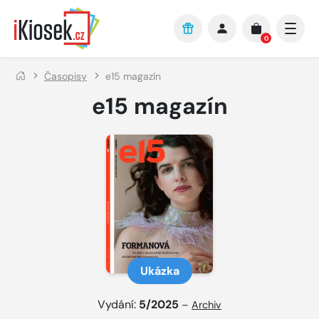
Přejít na hlavní obsah
0
Časopisy
e15 magazín
e15 magazín
Ukázka
Vydání:
5/2025
–
Archiv