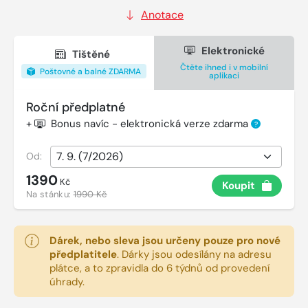
Anotace
Elektronické
Tištěné
Čtěte ihned i v mobilní
Poštovné a balné ZDARMA
aplikaci
Roční předplatné
+
Bonus navíc - elektronická verze zdarma
?
Od:
1390
Kč
Koupit
Na stánku:
1990 Kč
Dárek, nebo sleva jsou určeny pouze pro nové
předplatitele
.
Dárky jsou odesílány na adresu
plátce, a to zpravidla do 6 týdnů od provedení
úhrady.