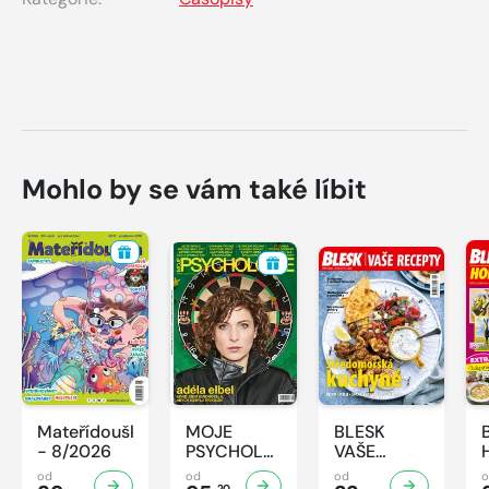
Mohlo by se vám také líbit
Mateřídouška
MOJE
BLESK
- 8/2026
PSYCHOLOGIE
VAŠE
- 8/2026
RECEPTY -
od
od
od
20