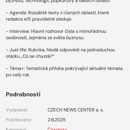
byznysu, technologií, popkultury a dalších oblastí
- Agenda: Rozsáhlé texty z různých oblastí, které
redakce e15 pravidelně sleduje
- Interview: Hlavní rozhovor čísla s mimořádnou
osobností, zejména ze světa byznysu
- Just life: Rubrika, hledá odpovědi na jednoduchou
otázku „Co se chystá?“
- Téma+: Tematická příloha pokrývající aktuální témata
po celý rok
Podrobnosti
Vydavatel:
CZECH NEWS CENTER a. s.
Publikováno:
2.6.2025
Kategorie:
Časopisy