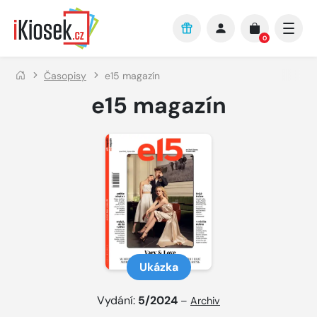
Přejít na hlavní obsah
0
Časopisy
e15 magazín
e15 magazín
Ukázka
Vydání:
5/2024
–
Archiv