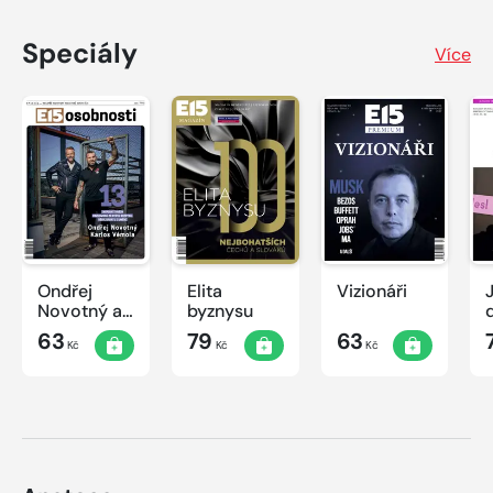
Speciály
Více
Ondřej
Elita
Vizionáři
J
Novotný a
byznysu
Karlos
63
79
63
Kč
Kč
Kč
Vémola