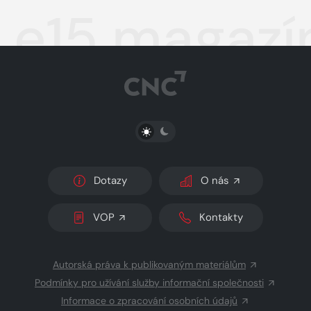
e15 magazí
PŘEPNOUT SVĚTLÝ/TMAVÝ REŽIM
Dotazy
O nás
VOP
Kontakty
Autorská práva k publikovaným materiálům
Podmínky pro užívání služby informační společnosti
Informace o zpracování osobních údajů