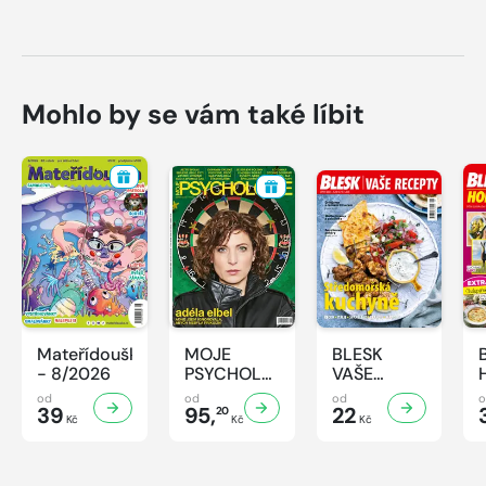
Mohlo by se vám také líbit
Mateřídouška
MOJE
BLESK
- 8/2026
PSYCHOLOGIE
VAŠE
- 8/2026
RECEPTY -
od
od
od
39
95,
8/2026
22
20
Kč
Kč
Kč