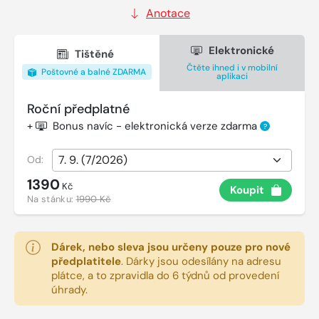
Anotace
Elektronické
Tištěné
Čtěte ihned i v mobilní
Poštovné a balné ZDARMA
aplikaci
Roční předplatné
+
Bonus navíc - elektronická verze zdarma
?
Od:
1390
Kč
Koupit
Na stánku:
1990 Kč
Dárek, nebo sleva jsou určeny pouze pro nové
předplatitele
.
Dárky jsou odesílány na adresu
plátce, a to zpravidla do 6 týdnů od provedení
úhrady.