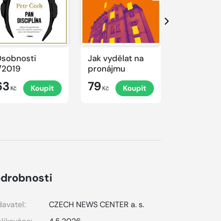
Další
sobnosti
Jak vydělat na
Jak uspět 
/2019
pronájmu
digitální 
63
79
79
Koupit
Koupit
K
Kč
Kč
Kč
drobnosti
avatel:
CZECH NEWS CENTER a. s.