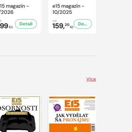
15 magazín -
e15 magazín -
e15 magaz
/2026
10/2025
9/2025
d
od
od
Detail
Detail
199
159,
159,
20
20
Kč
Kč
Kč
Více