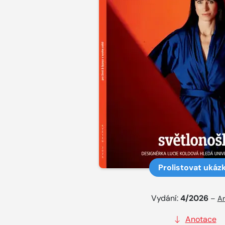
Prolistovat ukáz
Vydání:
4/2026
–
Ar
Anotace