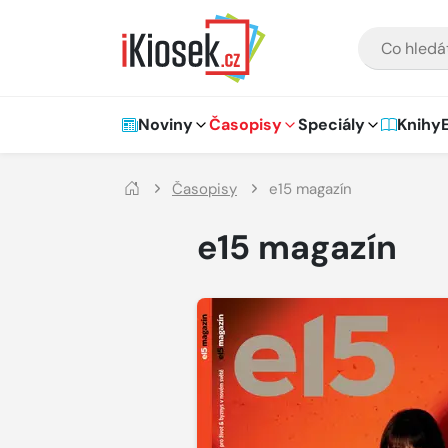
Přejít na hlavní obsah
VYHLEDÁVÁNÍ
Hlavní navigace
Noviny
Časopisy
Speciály
Knihy
Časopisy
e15 magazín
e15 magazín