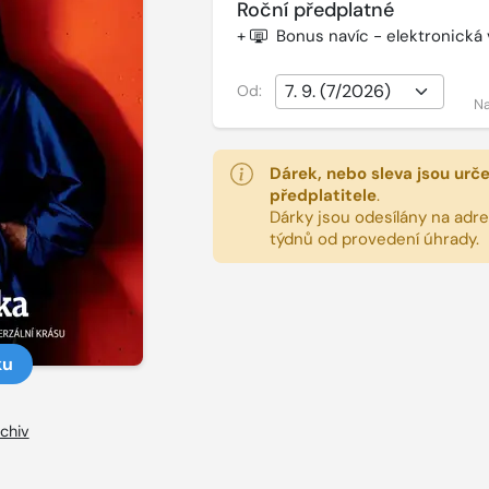
Roční předplatné
+
Bonus navíc - elektronická
Od:
Na
Dárek, nebo sleva jsou urč
předplatitele
.
Dárky jsou odesílány na adres
týdnů od provedení úhrady.
ku
chiv