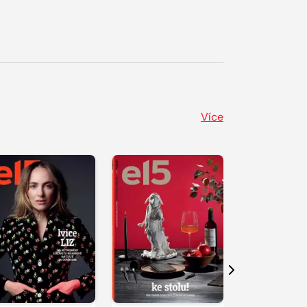
Více
Další