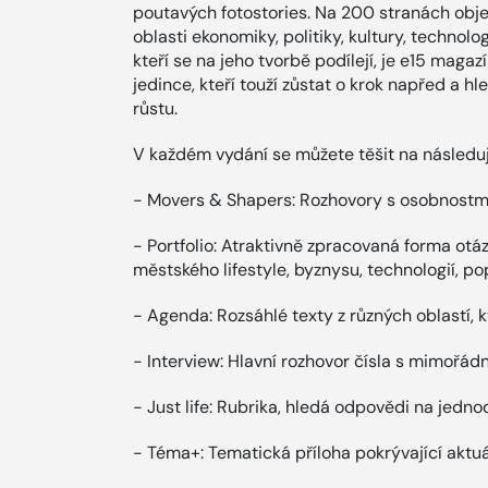
poutavých fotostories. Na 200 stranách obje
oblasti ekonomiky, politiky, kultury, technol
kteří se na jeho tvorbě podílejí, je e15 maga
jedince, kteří touží zůstat o krok napřed a h
růstu.
V každém vydání se můžete těšit na následuj
- Movers & Shapers: Rozhovory s osobnostmi,
- Portfolio: Atraktivně zpracovaná forma ot
městského lifestyle, byznysu, technologií, po
- Agenda: Rozsáhlé texty z různých oblastí, 
- Interview: Hlavní rozhovor čísla s mimořá
- Just life: Rubrika, hledá odpovědi na jedn
- Téma+: Tematická příloha pokrývající aktuá