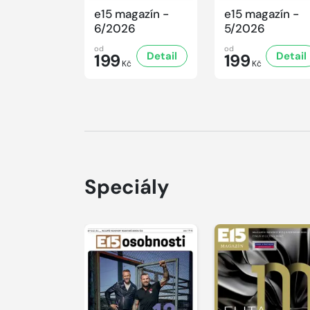
e15 magazín -
e15 magazín -
6/2026
5/2026
od
od
Detail
Detail
199
199
Kč
Kč
Speciály