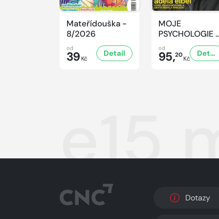
Mateřídouška -
MOJE
8/2026
PSYCHOLOGIE 
8/2026
od
od
Detail
Detail
39
95,
20
Kč
Kč
e15 
Dotazy