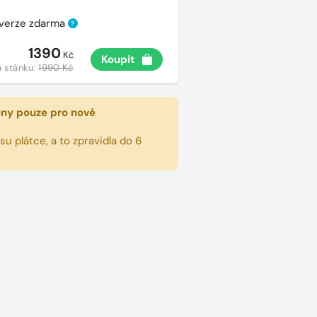
 verze zdarma
?
1390
Kč
Koupit
 stánku:
1990 Kč
eny pouze pro nové
u plátce, a to zpravidla do 6