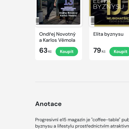
Ondřej Novotný
Elita byznysu
a Karlos Vémola
63
79
Koupit
Koupit
Kč
Kč
Anotace
Progresivní e15 magazín je "coffee-table" pu
byznysu a lifestylu prostřednictvím atraktiv