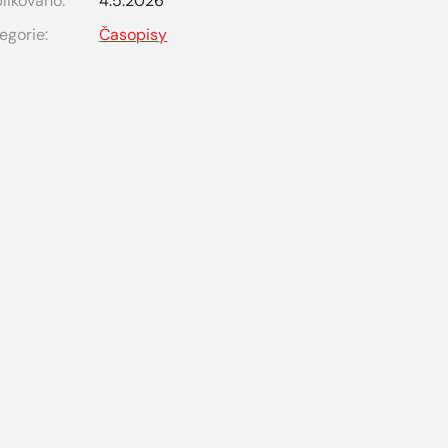
likováno:
4.5.2026
egorie:
Časopisy