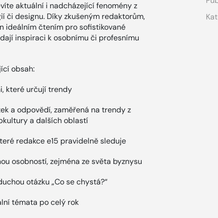
Pub
víte aktuální i nadcházející fenomény z
ogií či designu. Díky zkušeným redaktorům,
Kat
zín ideálním čtením pro sofistikované
ledají inspiraci k osobnímu či profesnímu
ící obsah:
 které určují trendy
ázek a odpovědí, zaměřená na trendy z
pkultury a dalších oblastí
které redakce e15 pravidelně sleduje
dnou osobností, zejména ze světa byznysu
oduchou otázku „Co se chystá?“
lní témata po celý rok