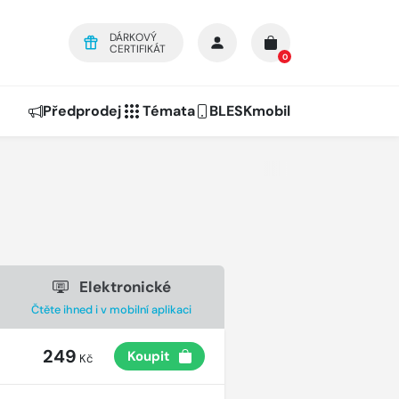
DÁRKOVÝ
CERTIFIKÁT
0
Předprodej
Témata
BLESKmobil
Elektronické
Čtěte ihned i v mobilní aplikaci
249
Koupit
Kč