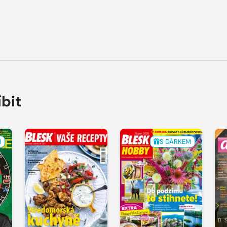
íbit
M
S DÁRKEM