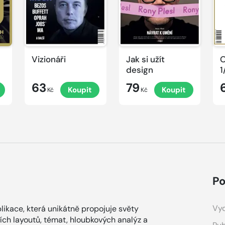
Vizionáři
Jak si užít
O
design
1
63
79
Koupit
Koupit
Kč
Kč
Po
Vyd
blikace, která unikátně propojuje světy
ních layoutů, témat, hloubkových analýz a