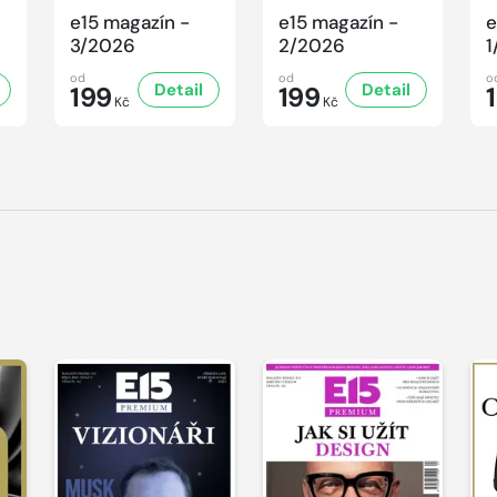
e15 magazín -
e15 magazín -
e
3/2026
2/2026
1
od
od
o
Detail
Detail
199
199
Kč
Kč