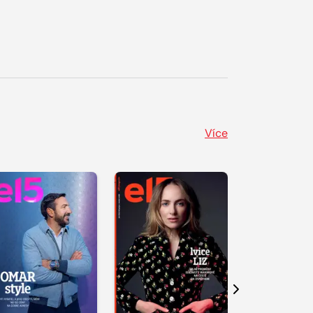
Více
Další