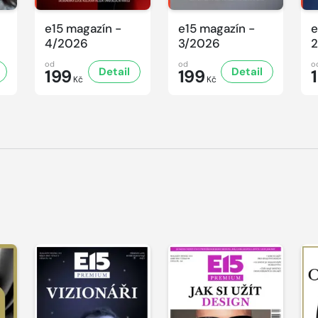
e15 magazín -
e15 magazín -
e
4/2026
3/2026
2
od
od
o
Detail
Detail
199
199
Kč
Kč