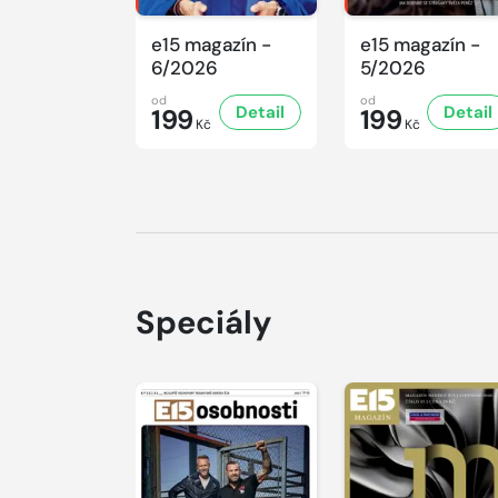
e15 magazín -
e15 magazín -
6/2026
5/2026
od
od
Detail
Detail
199
199
Kč
Kč
Speciály