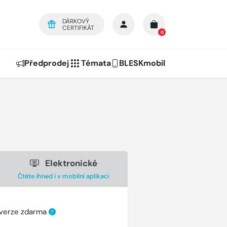
DÁRKOVÝ
CERTIFIKÁT
0
Předprodej
Témata
BLESKmobil
Elektronické
Čtěte ihned i v mobilní aplikaci
 verze zdarma
?