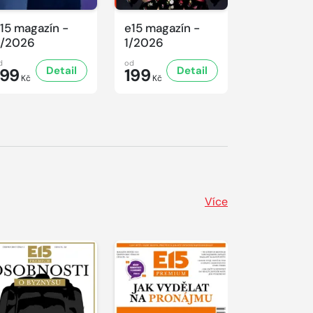
15 magazín -
e15 magazín -
e15 magaz
/2026
1/2026
10/2025
d
od
od
Detail
Detail
199
199
159,
20
Kč
Kč
Kč
Více