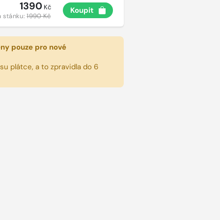
1390
Kč
Koupit
 stánku:
1990 Kč
eny pouze pro nové
u plátce, a to zpravidla do 6