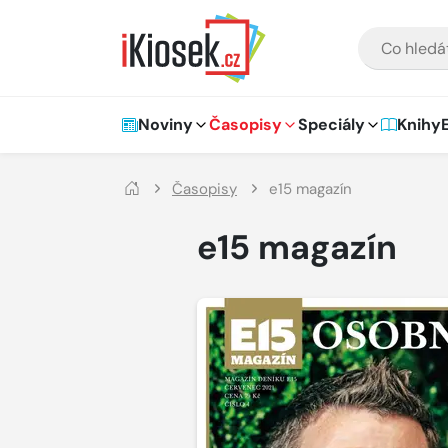
Přejít na hlavní obsah
VYHLEDÁVÁNÍ
Hlavní navigace
Noviny
Časopisy
Speciály
Knihy
Časopisy
e15 magazín
e15 magazín