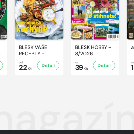
BLESK VAŠE
BLESK HOBBY -
a
-
RECEPTY -
8/2026
8/2026
od
od
o
Detail
Detail
22
39
1
Kč
Kč
magazín