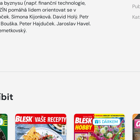
 byznysu (např. finanční technologie,
Pub
AZÍN pomáhá lidem orientovat se v
ček. Simona Kijonková. David Holý. Petr
Kat
l Bouška. Peter Hajduček. Jaroslav Havel.
Semetkovský.
íbit
M
S DÁRKEM