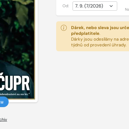
Od:
Na
Dárek, nebo sleva jsou urč
předplatitele
.
Dárky jsou odesílány na adres
týdnů od provedení úhrady.
ku
chiv