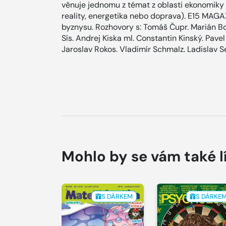
věnuje jednomu z témat z oblasti ekonomiky a
reality, energetika nebo doprava). E15 MAG
byznysu. Rozhovory s: Tomáš Čupr. Marián Bo
Sís. Andrej Kiska ml. Constantin Kinský. Pave
Jaroslav Rokos. Vladimír Schmalz. Ladislav 
Mohlo by se vám také l
S DÁRKEM
S DÁRKE