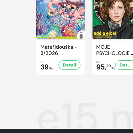
Mateřídouška -
MOJE
8/2026
PSYCHOLOGIE 
8/2026
od
od
Detail
Detail
39
95,
20
Kč
Kč
e15 