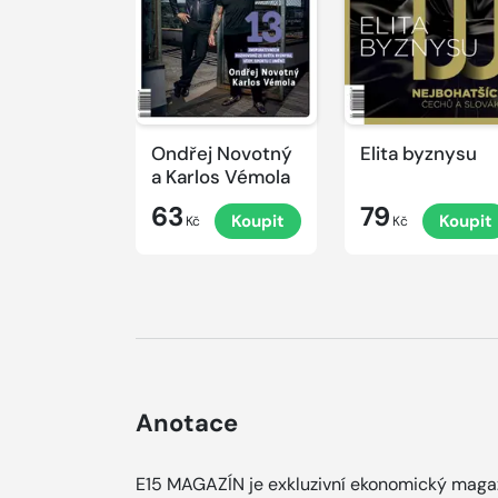
Ondřej Novotný
Elita byznysu
a Karlos Vémola
63
79
Koupit
Koupit
Kč
Kč
Anotace
E15 MAGAZÍN je exkluzivní ekonomický maga