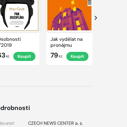
Další
sobnosti
Jak vydělat na
Jak uspět 
/2019
pronájmu
digitální 
63
79
79
Koupit
Koupit
K
Kč
Kč
Kč
drobnosti
avatel:
CZECH NEWS CENTER a. s.