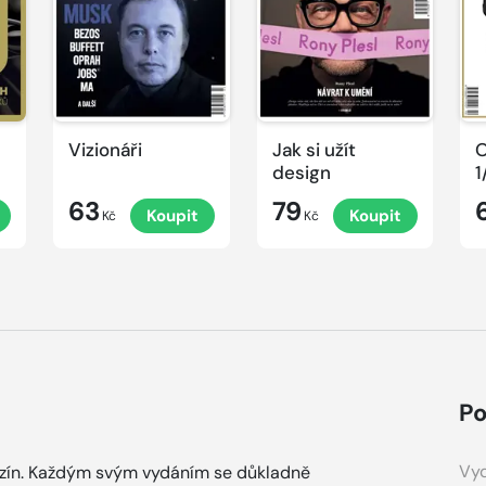
Vizionáři
Jak si užít
O
design
1
63
79
Koupit
Koupit
Kč
Kč
Po
Vyd
zín. Každým svým vydáním se důkladně