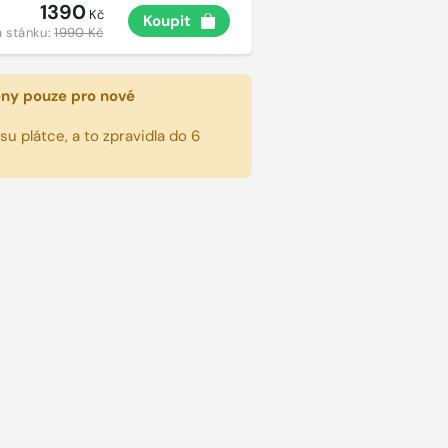
1390
Kč
Koupit
 stánku:
1990 Kč
eny pouze pro nové
u plátce, a to zpravidla do 6