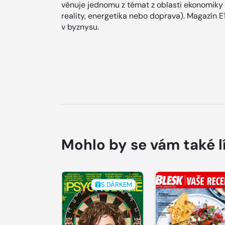
věnuje jednomu z témat z oblasti ekonomiky a
reality, energetika nebo doprava). Magazín
v byznysu.
Mohlo by se vám také l
S DÁRKEM