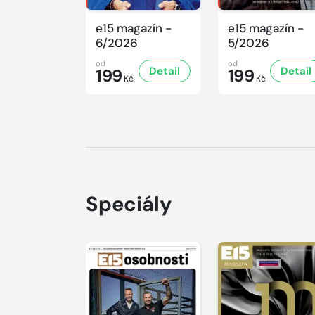
e15 magazín -
e15 magazín -
6/2026
5/2026
od
od
Detail
Detail
199
199
Kč
Kč
Speciály