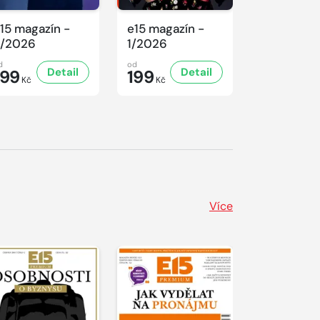
15 magazín -
e15 magazín -
e15 magaz
/2026
1/2026
10/2025
d
od
od
Detail
Detail
199
199
159,
20
Kč
Kč
Kč
Více