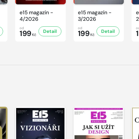
e15 magazín -
e15 magazín -
e
4/2026
3/2026
2
od
od
o
Detail
Detail
199
199
Kč
Kč