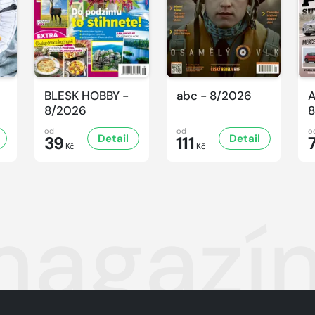
BLESK HOBBY -
abc - 8/2026
A
8/2026
8
od
od
o
Detail
Detail
39
111
Kč
Kč
magazín