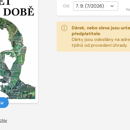
Od:
Na
Dárek, nebo sleva jsou urč
předplatitele
.
Dárky jsou odesílány na adres
týdnů od provedení úhrady.
ku
chiv