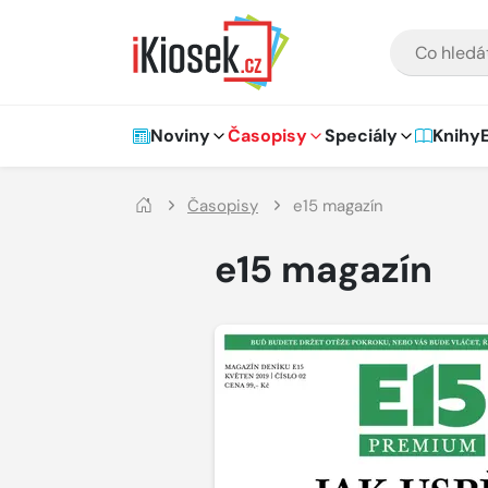
Přejít na hlavní obsah
VYHLEDÁVÁNÍ
Hlavní navigace
Noviny
Časopisy
Speciály
Knihy
Časopisy
e15 magazín
e15 magazín