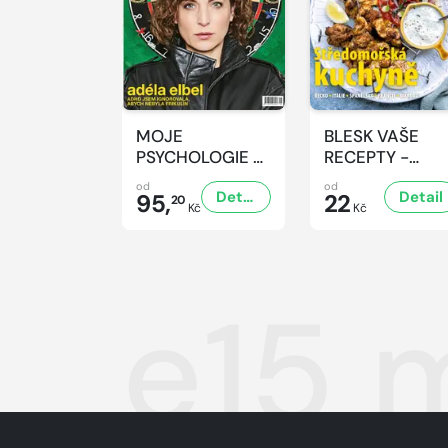
MOJE
BLESK VAŠE
PSYCHOLOGIE -
RECEPTY -
8/2026
8/2026
od
od
Detail
Detail
95,
22
20
Kč
Kč
e15 