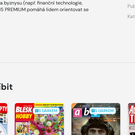
 byznysu (např. finanční technologie,
Pub
 E15 PREMIUM pomáhá lidem orientovat se
Kat
íbit
S DÁRKEM
S DÁRKEM