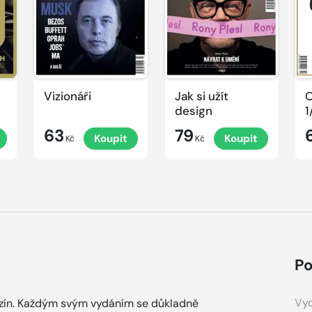
Vizionáři
Jak si užít
O
design
1
63
79
Koupit
Koupit
Kč
Kč
Po
Vyd
zín. Každým svým vydáním se důkladně