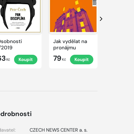
Další
sobnosti
Jak vydělat na
Jak uspět 
/2019
pronájmu
digitální 
63
79
79
Koupit
Koupit
K
Kč
Kč
Kč
drobnosti
avatel:
CZECH NEWS CENTER a. s.