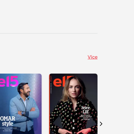
Více
Další