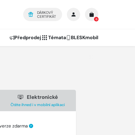
DÁRKOVÝ
CERTIFIKÁT
0
Předprodej
Témata
BLESKmobil
Elektronické
Čtěte ihned i v mobilní aplikaci
 verze zdarma
?