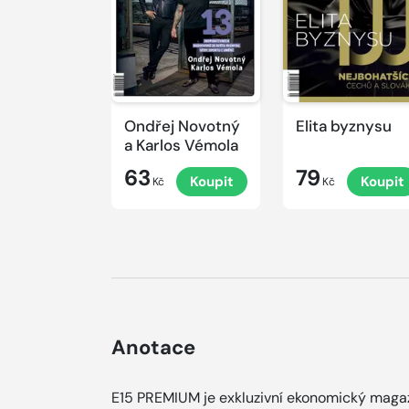
Ondřej Novotný
Elita byznysu
a Karlos Vémola
63
79
Koupit
Koupit
Kč
Kč
Anotace
E15 PREMIUM je exkluzivní ekonomický maga