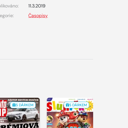
likováno:
11.3.2019
egorie:
Časopisy
S DÁRKEM
S DÁRKEM