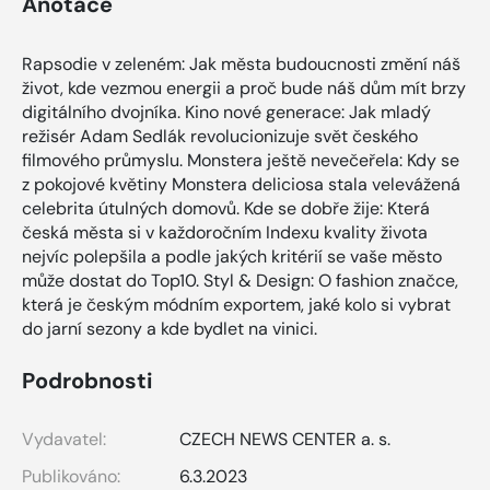
Anotace
Rapsodie v zeleném: Jak města budoucnosti změní náš
život, kde vezmou energii a proč bude náš dům mít brzy
digitálního dvojníka. Kino nové generace: Jak mladý
režisér Adam Sedlák revolucionizuje svět českého
filmového průmyslu. Monstera ještě nevečeřela: Kdy se
z pokojové květiny Monstera deliciosa stala velevážená
celebrita útulných domovů. Kde se dobře žije: Která
česká města si v každoročním Indexu kvality života
nejvíc polepšila a podle jakých kritérií se vaše město
může dostat do Top10. Styl & Design: O fashion značce,
která je českým módním exportem, jaké kolo si vybrat
do jarní sezony a kde bydlet na vinici.
Podrobnosti
Vydavatel:
CZECH NEWS CENTER a. s.
Publikováno:
6.3.2023