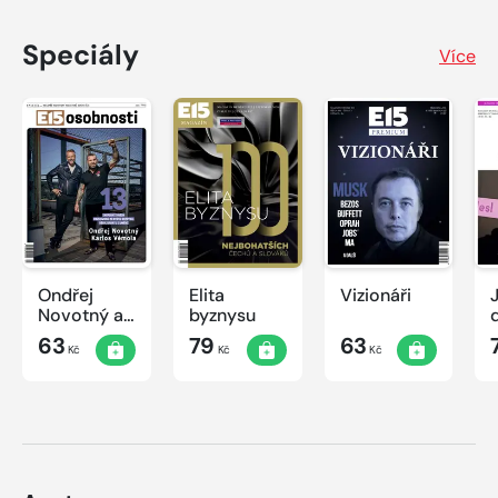
Speciály
Více
Ondřej
Elita
Vizionáři
J
Novotný a
byznysu
Karlos
63
79
63
Kč
Kč
Kč
Vémola