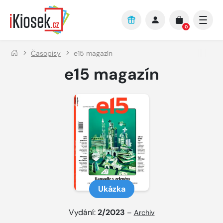
Přejít na hlavní obsah
0
Časopisy
e15 magazín
e15 magazín
Ukázka
Vydání:
2/2023
–
Archiv