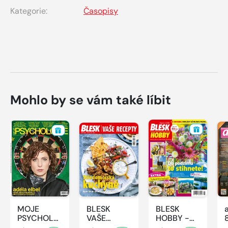
Kategorie:
Časopisy
Mohlo by se vám také líbit
MOJE
BLESK
BLESK
PSYCHOLOGIE
VAŠE
HOBBY -
- 8/2026
RECEPTY -
8/2026