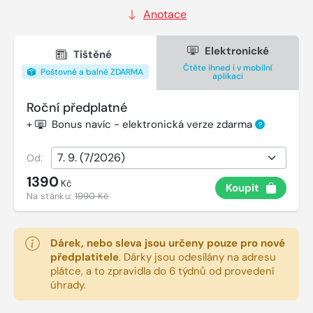
Anotace
Elektronické
Tištěné
Čtěte ihned i v mobilní
Poštovné a balné ZDARMA
aplikaci
Roční předplatné
+
Bonus navíc - elektronická verze zdarma
?
Od:
1390
Kč
Koupit
Na stánku:
1990 Kč
Dárek, nebo sleva jsou určeny pouze pro nové
předplatitele
.
Dárky jsou odesílány na adresu
plátce, a to zpravidla do 6 týdnů od provedení
úhrady.