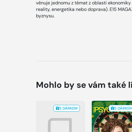
věnuje jednomu z témat z oblasti ekonomiky a
reality, energetika nebo doprava). E15 MAG
byznysu.
Mohlo by se vám také l
S DÁRKEM
S DÁRKE