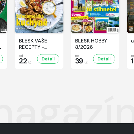
BLESK VAŠE
BLESK HOBBY -
a
-
RECEPTY -
8/2026
8/2026
od
od
o
Detail
Detail
22
39
1
Kč
Kč
magazín