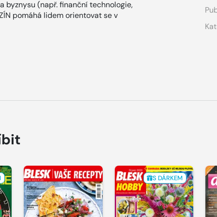
 byznysu (např. finanční technologie,
Pub
AZÍN pomáhá lidem orientovat se v
Kat
íbit
M
S DÁRKEM