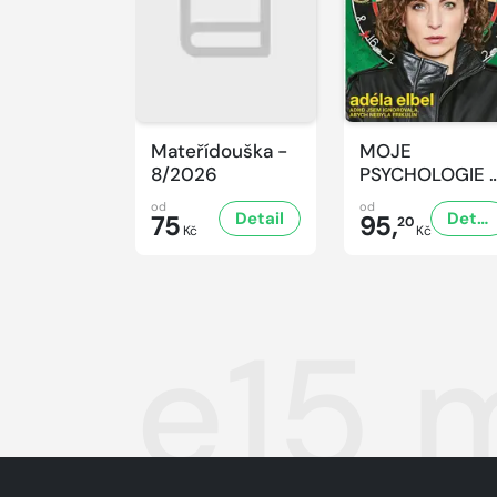
Mateřídouška -
MOJE
8/2026
PSYCHOLOGIE 
8/2026
od
od
Detail
Detail
75
95,
20
Kč
Kč
e15 