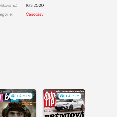
likováno:
16.3.2020
egorie:
Časopisy
S DÁRKEM
S DÁRKEM
S 