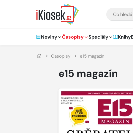
Přejít na hlavní obsah
VYHLEDÁVÁNÍ
Hlavní navigace
Noviny
Časopisy
Speciály
Knihy
Časopisy
e15 magazín
e15 magazín