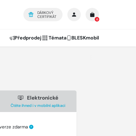
DÁRKOVÝ
CERTIFIKÁT
0
Předprodej
Témata
BLESKmobil
Elektronické
Čtěte ihned i v mobilní aplikaci
 verze zdarma
?