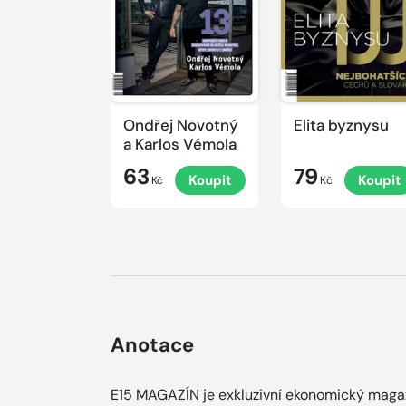
Ondřej Novotný
Elita byznysu
a Karlos Vémola
63
79
Koupit
Koupit
Kč
Kč
Anotace
E15 MAGAZÍN je exkluzivní ekonomický maga