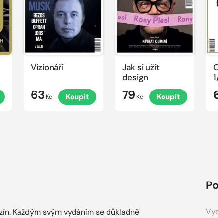
Vizionáři
Jak si užít
O
design
1
63
79
Koupit
Koupit
Kč
Kč
Po
Vyd
zín. Každým svým vydáním se důkladně