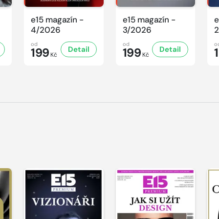
e15 magazín -
e15 magazín -
e
4/2026
3/2026
2
od
od
o
Detail
Detail
199
199
Kč
Kč