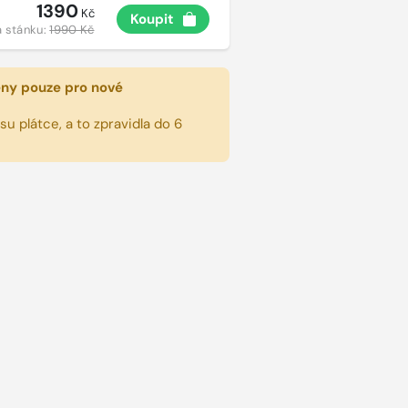
1390
Kč
Koupit
 stánku:
1990 Kč
eny pouze pro nové
u plátce, a to zpravidla do 6