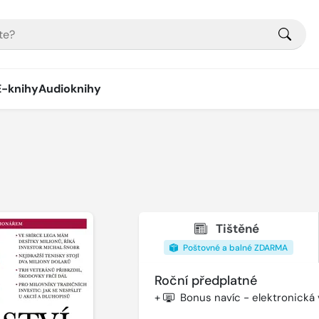
E-knihy
Audioknihy
Tištěné
Poštovné a balné ZDARMA
Roční předplatné
+
Bonus navíc - elektronická