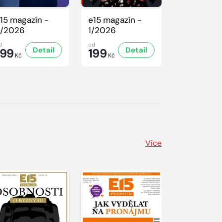
15 magazín -
e15 magazín -
e15 magaz
/2026
1/2026
10/2025
d
od
od
Detail
Detail
199
199
159,
20
Kč
Kč
Kč
Více