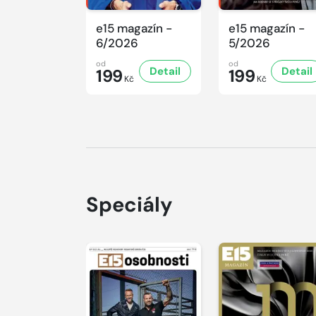
e15 magazín -
e15 magazín -
6/2026
5/2026
od
od
Detail
Detail
199
199
Kč
Kč
Speciály