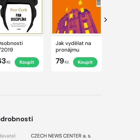
Další
sobnosti
Jak vydělat na
Jak uspět 
/2019
pronájmu
digitální 
63
79
79
Koupit
Koupit
K
Kč
Kč
Kč
drobnosti
avatel:
CZECH NEWS CENTER a. s.