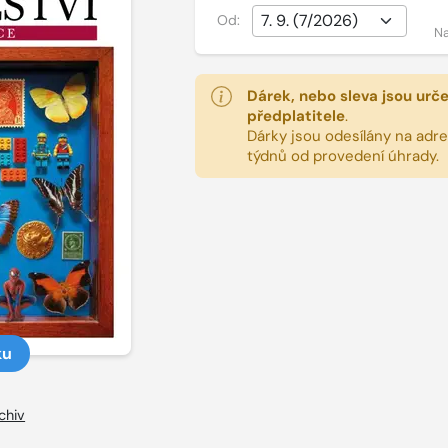
Od:
Na
Dárek, nebo sleva jsou urč
předplatitele
.
Dárky jsou odesílány na adres
týdnů od provedení úhrady.
ku
chiv