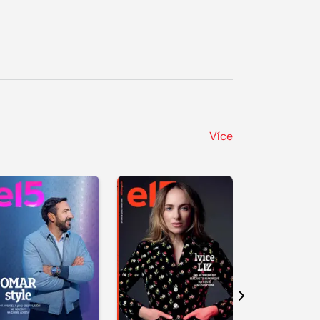
Více
Další