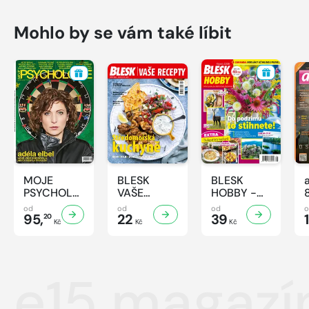
Mohlo by se vám také líbit
MOJE
BLESK
BLESK
PSYCHOLOGIE
VAŠE
HOBBY -
- 8/2026
RECEPTY -
8/2026
od
od
od
95,
8/2026
22
39
1
20
Kč
Kč
Kč
e15 magazí