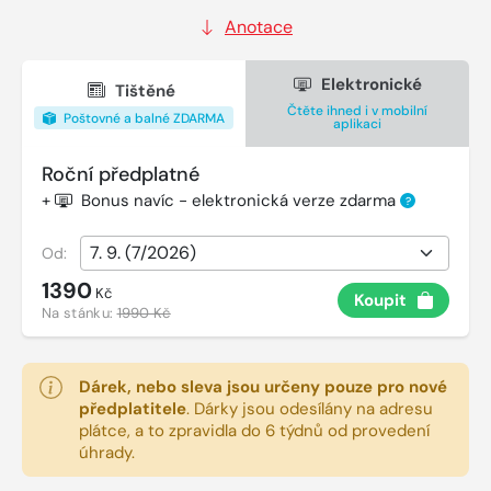
Anotace
Elektronické
Tištěné
Čtěte ihned i v mobilní
Poštovné a balné ZDARMA
aplikaci
Roční předplatné
+
Bonus navíc - elektronická verze zdarma
?
Od:
1390
Kč
Koupit
Na stánku:
1990 Kč
Dárek, nebo sleva jsou určeny pouze pro nové
předplatitele
.
Dárky jsou odesílány na adresu
plátce, a to zpravidla do 6 týdnů od provedení
úhrady.