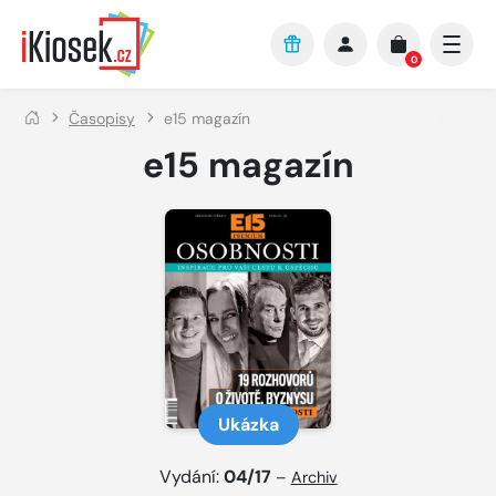
Přejít na hlavní obsah
0
Časopisy
e15 magazín
e15 magazín
Ukázka
Vydání:
04/17
–
Archiv