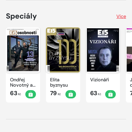
Speciály
Více
Ondřej
Elita
Vizionáři
J
Novotný a
byznysu
Karlos
63
79
63
Kč
Kč
Kč
Vémola