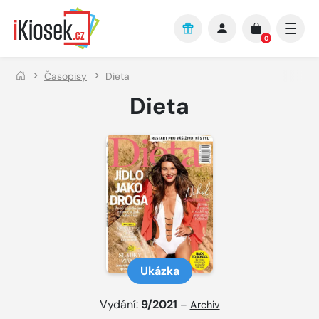
Přejít na hlavní obsah
0
Časopisy
Dieta
Dieta
Ukázka
Vydání:
9/2021
–
Archiv