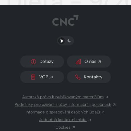
Dieta - 9/2
PŘEPNOUT SVĚTLÝ/TMAVÝ REŽIM
Dotazy
O nás
VOP
Kontakty
Autorská práva k publikovaným materiálům
Podmínky pro užívání služby informační společnosti
Informace o zpracování osobních údajů
Jednotná kontaktní místa
Cookies