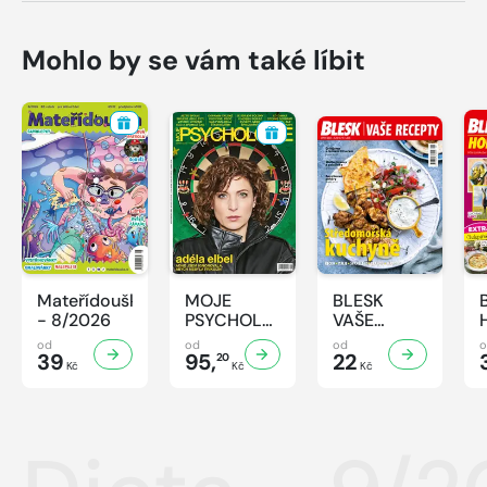
Mohlo by se vám také líbit
Mateřídouška
MOJE
BLESK
- 8/2026
PSYCHOLOGIE
VAŠE
- 8/2026
RECEPTY -
od
od
od
39
95,
8/2026
22
20
Kč
Kč
Kč