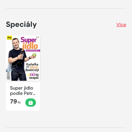
Speciály
Více
Super jídlo
podle Petra
Havlíčka
79
Kč