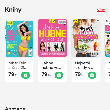
Knihy
Více
Mise: Tělo
Jak se
Největší
snů za 21
hubne ve
trendy v
dnů
20, 30, 40,
hubnutí
79
79
79
Kč
Kč
Kč
50
Anotace