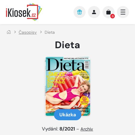
Přejít na hlavní obsah
0
Časopisy
Dieta
Dieta
Ukázka
Vydání:
8/2021
–
Archiv