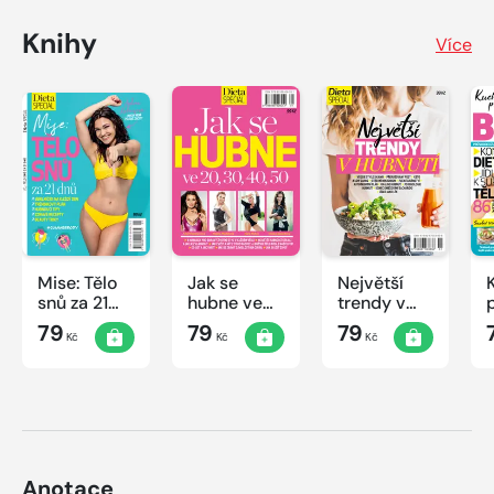
Knihy
Více
Mise: Tělo
Jak se
Největší
snů za 21
hubne ve
trendy v
dnů
20, 30, 40,
hubnutí
79
79
79
Kč
Kč
Kč
50
Anotace