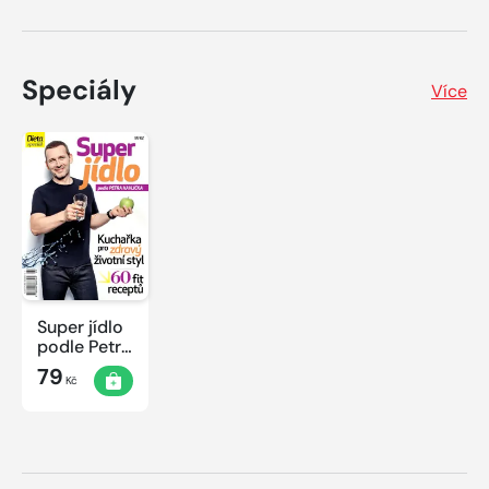
Speciály
Více
Super jídlo
podle Petra
Havlíčka
79
Kč