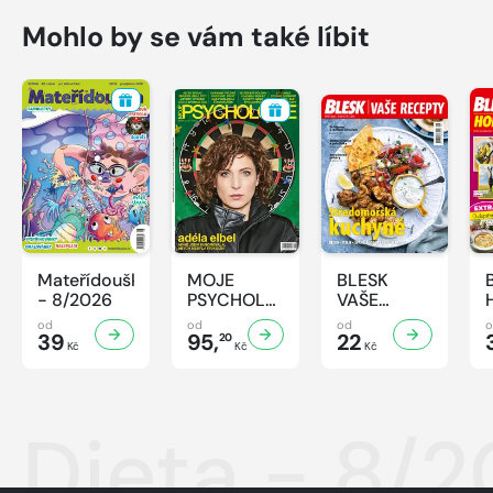
Mohlo by se vám také líbit
Mateřídouška
MOJE
BLESK
- 8/2026
PSYCHOLOGIE
VAŠE
- 8/2026
RECEPTY -
od
od
od
39
95,
8/2026
22
20
Kč
Kč
Kč
Dieta - 8/2