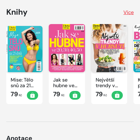
Knihy
Více
Mise: Tělo
Jak se
Největší
snů za 21
hubne ve
trendy v
dnů
20, 30, 40,
hubnutí
79
79
79
Kč
Kč
Kč
50
Anotace