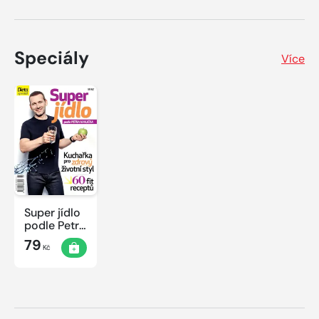
Speciály
Více
Super jídlo
podle Petra
Havlíčka
79
Kč