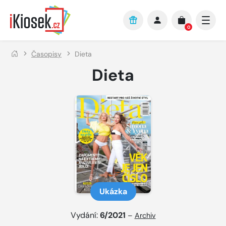
Přejít na hlavní obsah
0
Časopisy
Dieta
Dieta
Ukázka
Vydání:
6/2021
–
Archiv