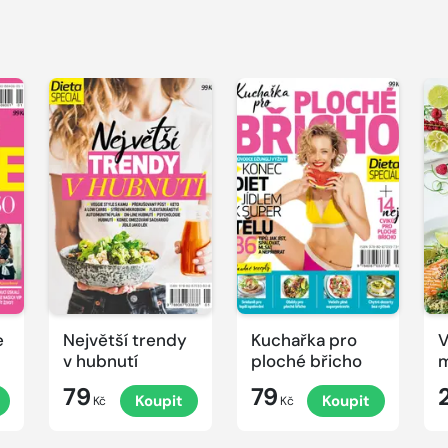
e
Největší trendy
Kuchařka pro
V
v hubnutí
ploché břicho
m
79
79
Koupit
Koupit
Kč
Kč