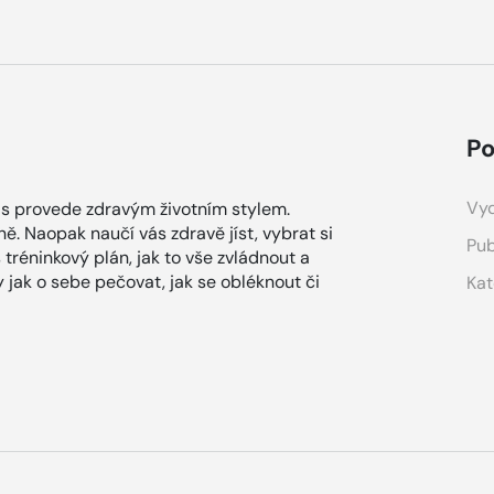
Po
Vyd
vás provede zdravým životním stylem.
ně. Naopak naučí vás zdravě jíst, vybrat si
Pub
 tréninkový plán, jak to vše zvládnout a
ky jak o sebe pečovat, jak se obléknout či
Kat