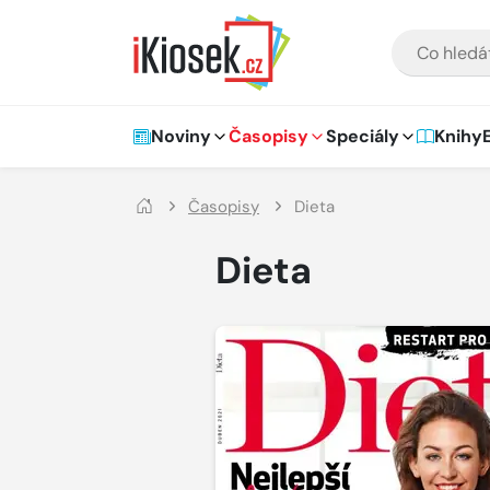
Přejít na hlavní obsah
VYHLEDÁVÁNÍ
Hlavní navigace
Noviny
Časopisy
Speciály
Knihy
Časopisy
Dieta
Dieta