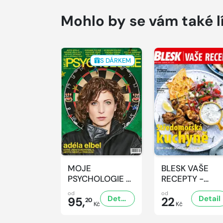
Mohlo by se vám také l
S DÁRKEM
MOJE
BLESK VAŠE
PSYCHOLOGIE -
RECEPTY -
8/2026
8/2026
od
od
Detail
Detail
95,
22
20
Kč
Kč