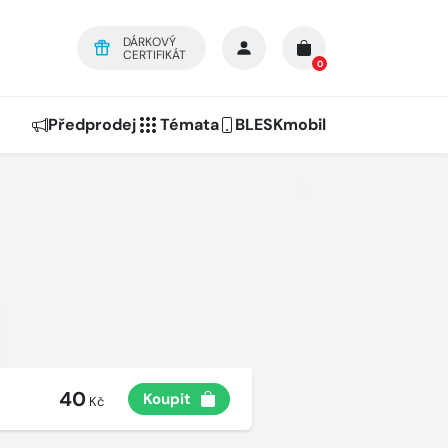
DÁRKOVÝ
CERTIFIKÁT
0
Předprodej
Témata
BLESKmobil
40
Koupit
Kč