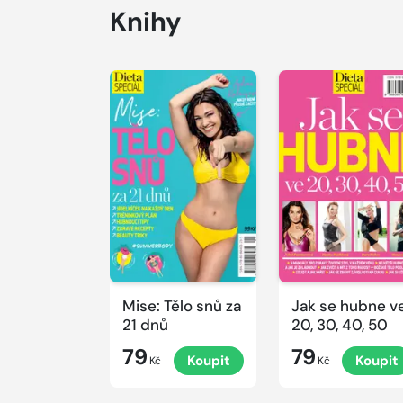
Knihy
Mise: Tělo snů za
Jak se hubne v
21 dnů
20, 30, 40, 50
79
79
Koupit
Koupit
Kč
Kč