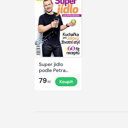
Super jídlo
podle Petra
Havlíčka
79
Koupit
Kč