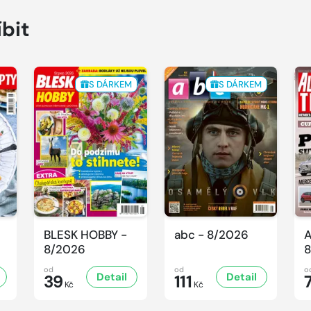
íbit
S DÁRKEM
S DÁRKEM
BLESK HOBBY -
abc - 8/2026
A
8/2026
8
od
od
o
Detail
Detail
39
111
Kč
Kč