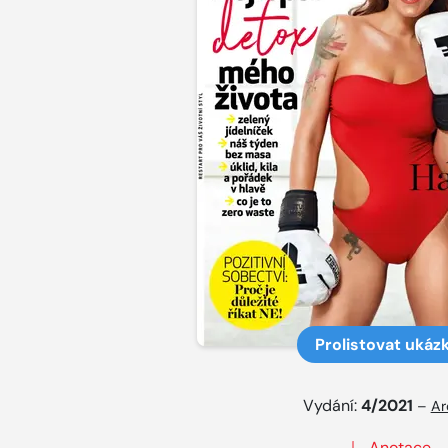
Prolistovat ukáz
Vydání:
4/2021
–
Ar
Anotace