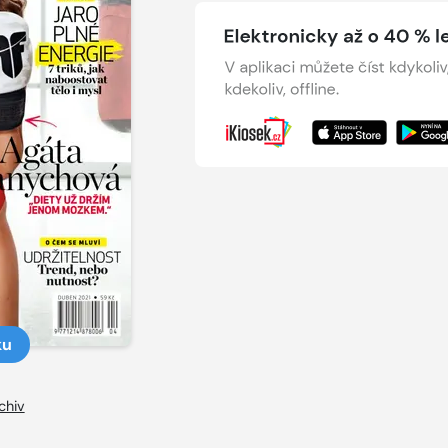
ku
chiv