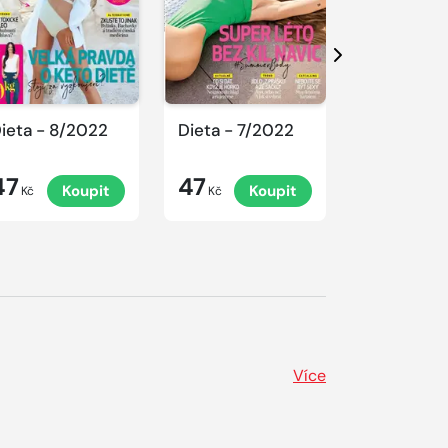
Další
ieta - 8/2022
Dieta - 7/2022
Dieta - 6
47
47
47
Koupit
Koupit
K
Kč
Kč
Kč
Více