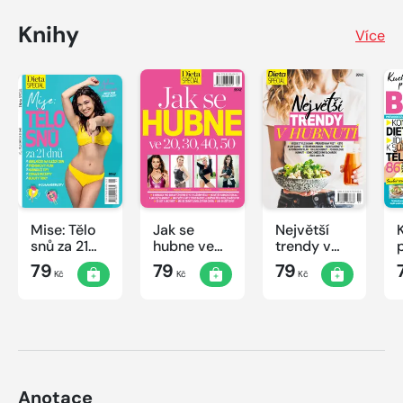
Knihy
Více
Mise: Tělo
Jak se
Největší
snů za 21
hubne ve
trendy v
dnů
20, 30, 40,
hubnutí
79
79
79
Kč
Kč
Kč
50
Anotace