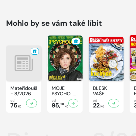
Mohlo by se vám také líbit
Mateřídouška
MOJE
BLESK
- 8/2026
PSYCHOLOGIE
VAŠE
- 8/2026
RECEPTY -
od
od
od
75
95,
8/2026
22
20
Kč
Kč
Kč