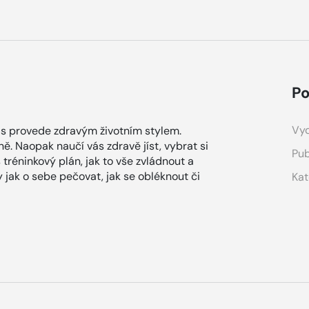
Po
Vyd
vás provede zdravým životním stylem.
ně. Naopak naučí vás zdravě jíst, vybrat si
Pub
 tréninkový plán, jak to vše zvládnout a
ky jak o sebe pečovat, jak se obléknout či
Kat