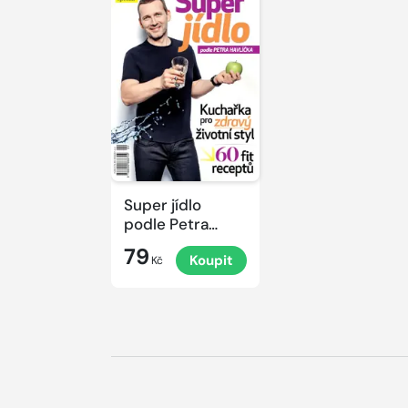
Super jídlo
podle Petra
Havlíčka
79
Koupit
Kč