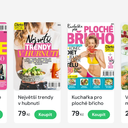
e
Největší trendy
Kuchařka pro
V
v hubnutí
ploché břicho
m
79
79
Koupit
Koupit
Kč
Kč