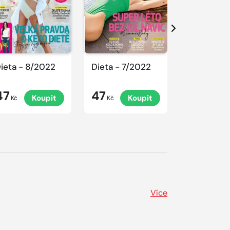
Další
ieta - 8/2022
Dieta - 7/2022
Dieta - 6
47
47
47
Koupit
Koupit
K
Kč
Kč
Kč
Více