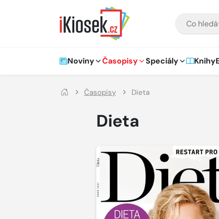
Přejít na hlavní obsah
VYHLEDÁVÁNÍ
Hlavní navigace
Noviny
Časopisy
Speciály
Knihy
Časopisy
Dieta
Dieta