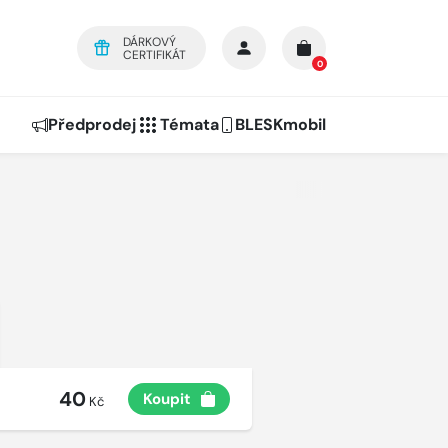
DÁRKOVÝ
CERTIFIKÁT
0
Předprodej
Témata
BLESKmobil
40
Koupit
Kč