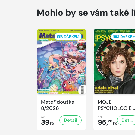
Mohlo by se vám také l
S DÁRKEM
S DÁRKE
Mateřídouška -
MOJE
8/2026
PSYCHOLOGIE 
8/2026
od
od
Detail
Detail
39
95,
20
Kč
Kč