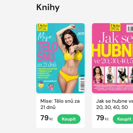
Knihy
Mise: Tělo snů za
Jak se hubne v
21 dnů
20, 30, 40, 50
79
79
Koupit
Koupit
Kč
Kč