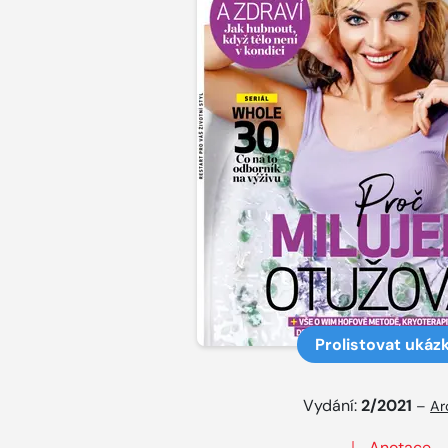
Prolistovat ukáz
Vydání:
2/2021
–
Ar
Anotace