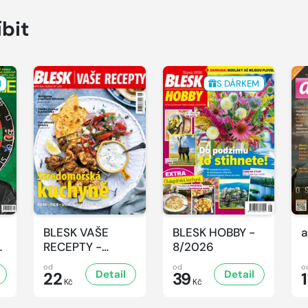
íbit
M
S DÁRKEM
BLESK VAŠE
BLESK HOBBY -
a
-
RECEPTY -
8/2026
8/2026
od
od
o
Detail
Detail
22
39
1
Kč
Kč