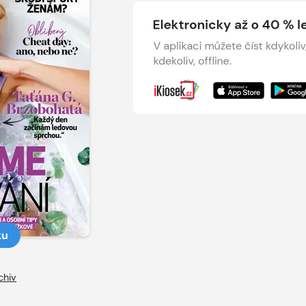
ku
chiv