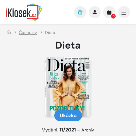
Přejít na hlavní obsah
0
Časopisy
Dieta
Dieta
Ukázka
Vydání:
11/2021
–
Archiv