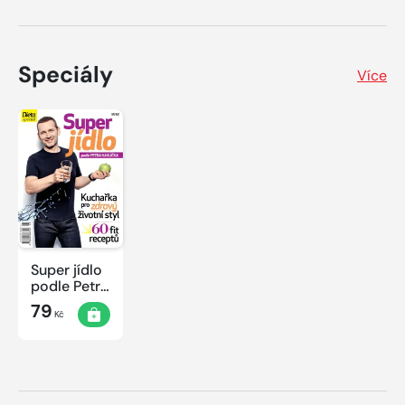
Speciály
Více
Super jídlo
podle Petra
Havlíčka
79
Kč