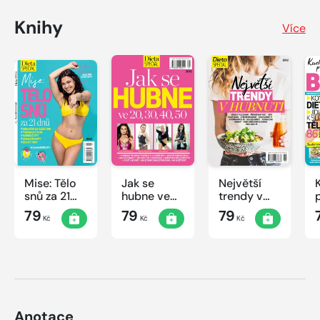
Knihy
Více
Mise: Tělo
Jak se
Největší
snů za 21
hubne ve
trendy v
dnů
20, 30, 40,
hubnutí
79
79
79
Kč
Kč
Kč
50
Anotace