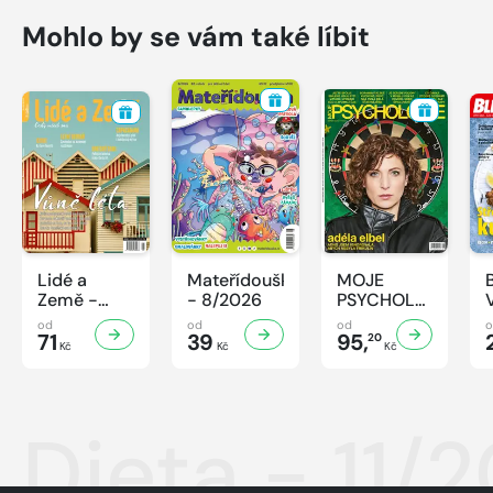
Mohlo by se vám také líbit
Lidé a
Mateřídouška
MOJE
Země -
- 8/2026
PSYCHOLOGIE
8/2026
- 8/2026
od
od
od
71
39
95,
20
Kč
Kč
Kč
Dieta - 11/